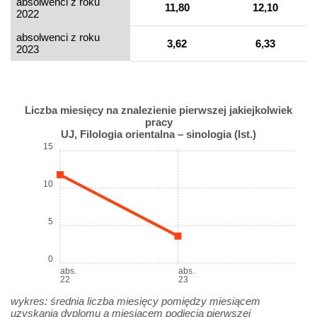
absolwenci z roku
11,80
12,10
2022
absolwenci z roku
3,62
6,33
2023
Liczba miesięcy na znalezienie pierwszej jakiejkolwiek
pracy
UJ, Filologia orientalna – sinologia (Ist.)
15
10
5
0
abs.
abs.
22
23
wykres: średnia liczba miesięcy pomiędzy miesiącem
uzyskania dyplomu a miesiącem podjęcia pierwszej