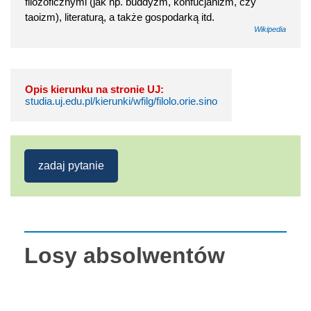
filozoficznymi (jak np. buddyzm, konfucjanizm, czy
taoizm), literaturą, a także gospodarką itd.
Wikipedia
Opis kierunku na stronie UJ:
studia.uj.edu.pl/kierunki/wfilg/filolo.orie.sino
zadaj pytanie
Losy absolwentów