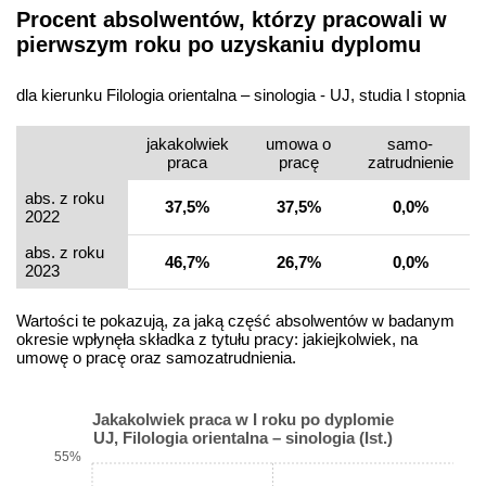
Procent absolwentów, którzy pracowali w
pierwszym roku po uzyskaniu dyplomu
dla kierunku Filologia orientalna – sinologia - UJ, studia I stopnia
jakakolwiek
umowa o
samo­
praca
pracę
zatrudnienie
abs. z roku
37,5%
37,5%
0,0%
2022
abs. z roku
46,7%
26,7%
0,0%
2023
Wartości te pokazują, za jaką część absolwentów w badanym
okresie wpłynęła składka z tytułu pracy: jakiejkolwiek, na
umowę o pracę oraz samozatrudnienia.
Jakakolwiek praca w I roku po dyplomie
UJ, Filologia orientalna – sinologia (Ist.)
55%