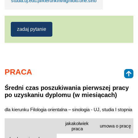
studia.uj.edu.pl/kierunki/wfilg/filolo.orie.sino
zadaj pytanie
PRACA
Średni czas poszukiwania pierwszej pracy
po uzyskaniu dyplomu (w miesiącach)
dla kierunku Filologia orientalna – sinologia - UJ, studia I stopnia
jakakolwiek
umowa o pracę
praca