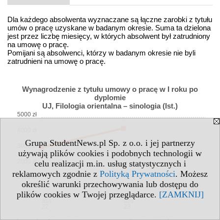
Dla każdego absolwenta wyznaczane są łączne zarobki z tytułu
umów o pracę uzyskane w badanym okresie. Suma ta dzielona
jest przez liczbę miesięcy, w których absolwent był zatrudniony
na umowę o pracę.
Pomijani są absolwenci, którzy w badanym okresie nie byli
zatrudnieni na umowę o pracę.
Wynagrodzenie z tytułu umowy o pracę w I roku po
dyplomie
UJ, Filologia orientalna – sinologia (Ist.)
5000 zł
4000 zł
Grupa StudentNews.pl Sp. z o.o. i jej partnerzy
3000 zł
używają plików cookies i podobnych technologii w
2000 zł
celu realizacji m.in. usług statystycznych i
reklamowych zgodnie z
Polityką Prywatności
. Możesz
1000 zł
określić warunki przechowywania lub dostępu do
0 zł
plików cookies w Twojej przeglądarce.
[ZAMKNIJ]
abs.
abs.
22
23