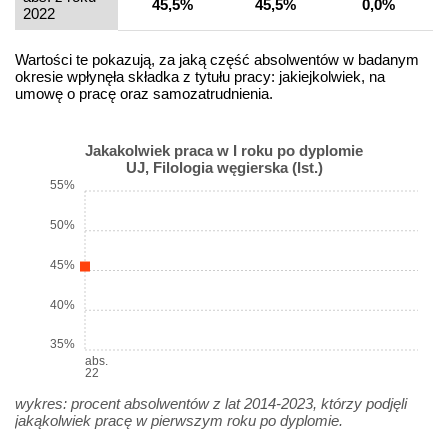
45,5%
45,5%
0,0%
2022
Wartości te pokazują, za jaką część absolwentów w badanym
okresie wpłynęła składka z tytułu pracy: jakiejkolwiek, na
umowę o pracę oraz samozatrudnienia.
Jakakolwiek praca w I roku po dyplomie
UJ, Filologia węgierska (Ist.)
55%
50%
45%
40%
35%
abs.
22
wykres: procent absolwentów z lat 2014-2023, którzy podjęli
jakąkolwiek pracę w pierwszym roku po dyplomie.