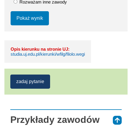
Rozważam inne zawody
Pokaż wynik
Opis kierunku na stronie UJ:
studia.uj.edu.pl/kierunki/wfilg/filolo.wegi
zadaj pytanie
Przykłady zawodów
⇑