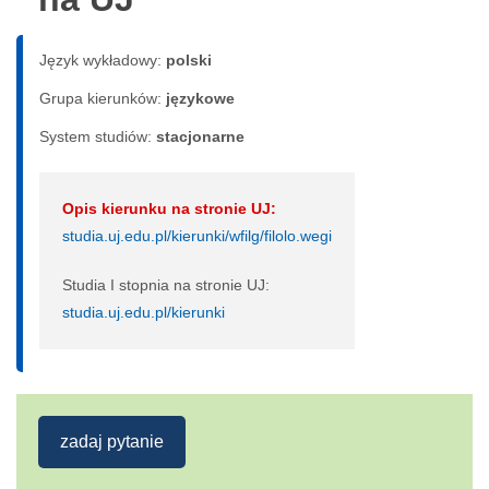
Język wykładowy:
polski
Grupa kierunków:
językowe
System studiów:
sta­cjo­nar­ne
Opis kierunku na stronie UJ:
studia.uj.edu.pl/kierunki/wfilg/filolo.wegi
Studia I stopnia na stronie UJ:
studia.uj.edu.pl/kierunki
zadaj pytanie