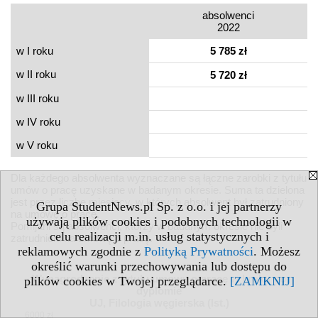
absolwenci
2022
w I roku
5 785 zł
w II roku
5 720 zł
w III roku
w IV roku
w V roku
Dla każdego absolwenta wyznaczane są łączne zarobki z tytułu
umów o pracę uzyskane w badanym okresie. Suma ta dzielona
jest przez liczbę miesięcy, w których absolwent był zatrudniony
Grupa StudentNews.pl Sp. z o.o. i jej partnerzy
na umowę o pracę.
używają plików cookies i podobnych technologii w
Pomijani są absolwenci, którzy w badanym okresie nie byli
celu realizacji m.in. usług statystycznych i
zatrudnieni na umowę o pracę.
reklamowych zgodnie z
Polityką Prywatności
. Możesz
określić warunki przechowywania lub dostępu do
Wynagrodzenie z tytułu umowy o pracę w I roku po
plików cookies w Twojej przeglądarce.
[ZAMKNIJ]
dyplomie
UJ, Filologia węgierska (Ist.)
6000 zł