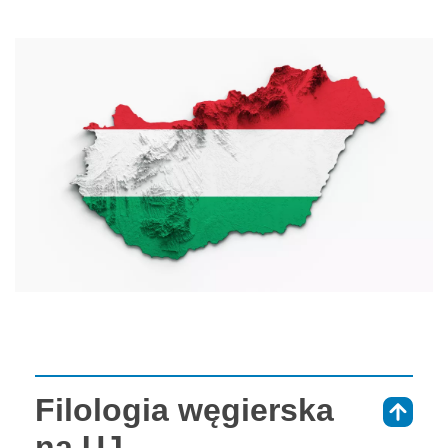
Filologia węgierska
⇑
na UJ