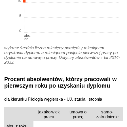
10
5
0
abs.
22
wykres: średnia liczba miesięcy pomiędzy miesiącem
uzyskania dyplomu a miesiącem podjęcia pierwszej pracy po
dyplomie na umowę o pracę. Dotyczy absolwentów z lat 2014-
2023.
Procent absolwentów, którzy pracowali w
pierwszym roku po uzyskaniu dyplomu
dla kierunku Filologia węgierska - UJ, studia I stopnia
jakakolwiek
umowa o
samo­
praca
pracę
zatrudnienie
abs. z roku