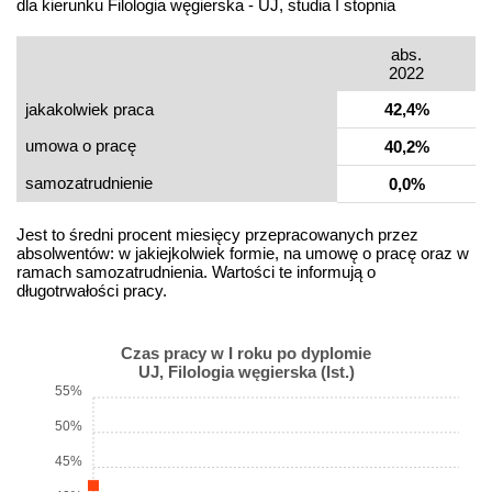
dla kierunku Filologia węgierska - UJ, studia I stopnia
abs.
2022
jakakolwiek praca
42,4%
umowa o pracę
40,2%
samo­zatrudnienie
0,0%
Jest to średni procent miesięcy przepracowanych przez
absolwentów: w jakiejkolwiek formie, na umowę o pracę oraz w
ramach samozatrudnienia. Wartości te informują o
długotrwałości pracy.
Czas pracy w I roku po dyplomie
UJ, Filologia węgierska (Ist.)
55%
50%
45%