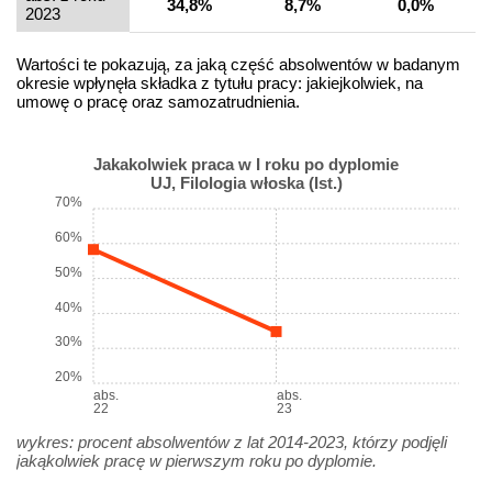
34,8%
8,7%
0,0%
2023
Wartości te pokazują, za jaką część absolwentów w badanym
okresie wpłynęła składka z tytułu pracy: jakiejkolwiek, na
umowę o pracę oraz samozatrudnienia.
Jakakolwiek praca w I roku po dyplomie
UJ, Filologia włoska (Ist.)
70%
60%
50%
40%
30%
20%
abs.
abs.
22
23
wykres: procent absolwentów z lat 2014-2023, którzy podjęli
jakąkolwiek pracę w pierwszym roku po dyplomie.