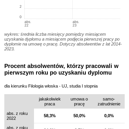
2
0
abs.
abs.
22
23
wykres: średnia liczba miesięcy pomiędzy miesiącem
uzyskania dyplomu a miesiącem podjęcia pierwszej pracy po
dyplomie na umowę o pracę. Dotyczy absolwentów z lat 2014-
2023.
Procent absolwentów, którzy pracowali w
pierwszym roku po uzyskaniu dyplomu
dla kierunku Filologia włoska - UJ, studia I stopnia
jakakolwiek
umowa o
samo­
praca
pracę
zatrudnienie
abs. z roku
58,3%
50,0%
0,0%
2022
abs. z roku