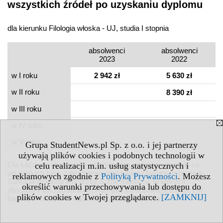
wszystkich źródeł po uzyskaniu dyplomu
dla kierunku Filologia włoska - UJ, studia I stopnia
absolwenci
absolwenci
2023
2022
w I roku
2 942 zł
5 630 zł
w II roku
8 390 zł
w III roku
w IV roku
w V roku
Grupa StudentNews.pl Sp. z o.o. i jej partnerzy
używają plików cookies i podobnych technologii w
Dla każdego absolwenta wyznaczane są łączne zarobki ze
celu realizacji m.in. usług statystycznych i
wszystkich form zatrudnienia uzyskane w badanym okresie.
reklamowych zgodnie z
Polityką Prywatności
. Możesz
Suma ta dzielona jest przez liczbę miesięcy, w których
określić warunki przechowywania lub dostępu do
absolwent był zatrudniony. Pomijani są absolwenci, którzy w
plików cookies w Twojej przeglądarce.
[ZAMKNIJ]
badanym okresie w ogóle nie mieli zatrudnienia.