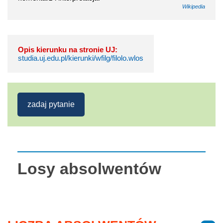
Wikipedia
Opis kierunku na stronie UJ:
studia.uj.edu.pl/kierunki/wfilg/filolo.wlos
zadaj pytanie
Losy absolwentów