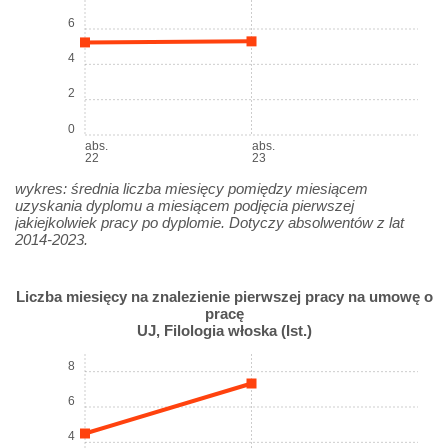
6
4
2
0
abs.
abs.
22
23
wykres: średnia liczba miesięcy pomiędzy miesiącem
uzyskania dyplomu a miesiącem podjęcia pierwszej
jakiejkolwiek pracy po dyplomie. Dotyczy absolwentów z lat
2014-2023.
Liczba miesięcy na znalezienie pierwszej pracy na umowę o
pracę
UJ, Filologia włoska (Ist.)
8
6
4