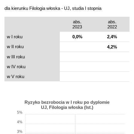
dla kierunku Filologia włoska - UJ, studia I stopnia
abs.
abs.
2023
2022
w I roku
0,0%
2,4%
w II roku
4,2%
w III roku
w IV roku
w V roku
Ryzyko bezrobocia w I roku po dyplomie
UJ, Filologia włoska (Ist.)
5%
4%
3%