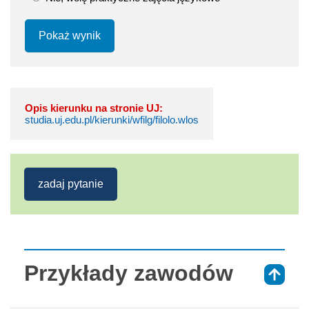
Pokaż wynik
Opis kierunku na stronie UJ:
studia.uj.edu.pl/kierunki/wfilg/filolo.wlos
zadaj pytanie
Przykłady zawodów
⇑