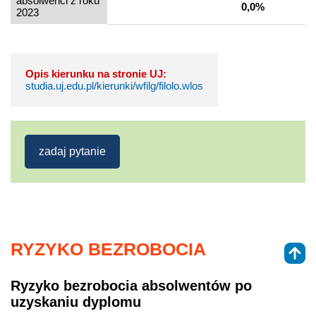
absolwenci z roku
0,0%
2023
Opis kierunku na stronie UJ:
studia.uj.edu.pl/kierunki/wfilg/filolo.wlos
zadaj pytanie
RYZYKO BEZROBOCIA
Ryzyko bezrobocia absolwentów po
uzyskaniu dyplomu