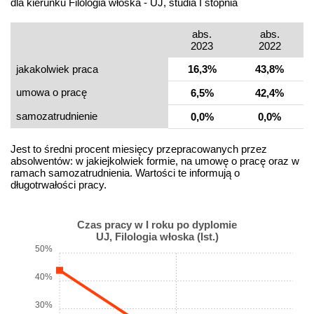
dla kierunku Filologia włoska - UJ, studia I stopnia
abs.
abs.
2023
2022
jakakolwiek praca
16,3%
43,8%
umowa o pracę
6,5%
42,4%
samo­zatrudnienie
0,0%
0,0%
Jest to średni procent miesięcy przepracowanych przez
absolwentów: w jakiejkolwiek formie, na umowę o pracę oraz w
ramach samozatrudnienia. Wartości te informują o
długotrwałości pracy.
Czas pracy w I roku po dyplomie
UJ, Filologia włoska (Ist.)
50%
40%
30%