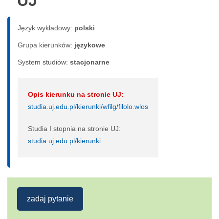
UJ
Język wykładowy:
polski
Grupa kierunków:
językowe
System studiów:
sta­cjo­nar­ne
Opis kierunku na stronie UJ:
studia.uj.edu.pl/kierunki/wfilg/filolo.wlos
Studia I stopnia na stronie UJ:
studia.uj.edu.pl/kierunki
zadaj pytanie