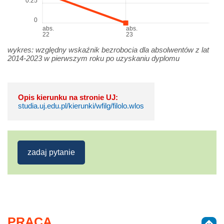
0.25
0
abs.
abs.
22
23
wykres: względny wskaźnik bezrobocia dla absolwentów z lat
2014-2023 w pierwszym roku po uzyskaniu dyplomu
Opis kierunku na stronie UJ:
studia.uj.edu.pl/kierunki/wfilg/filolo.wlos
zadaj pytanie
PRACA