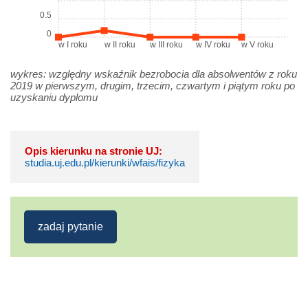
0.5
0
w I roku
w II roku
w III roku
w IV roku
w V roku
wykres: względny wskaźnik bezrobocia dla absolwentów z roku
2019 w pierwszym, drugim, trzecim, czwartym i piątym roku po
uzyskaniu dyplomu
Opis kierunku na stronie UJ:
studia.uj.edu.pl/kierunki/wfais/fizyka
zadaj pytanie