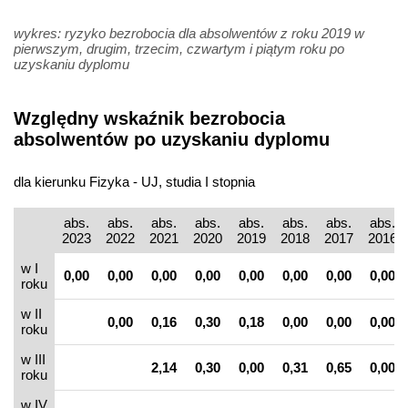
wykres: ryzyko bezrobocia dla absolwentów z roku 2019 w
pierwszym, drugim, trzecim, czwartym i piątym roku po
uzyskaniu dyplomu
Względny wskaźnik bezrobocia
absolwentów po uzyskaniu dyplomu
dla kierunku Fizyka - UJ, studia I stopnia
abs.
abs.
abs.
abs.
abs.
abs.
abs.
abs.
2023
2022
2021
2020
2019
2018
2017
2016
w I
0,00
0,00
0,00
0,00
0,00
0,00
0,00
0,00
roku
w II
0,00
0,16
0,30
0,18
0,00
0,00
0,00
roku
w III
2,14
0,30
0,00
0,31
0,65
0,00
roku
w IV