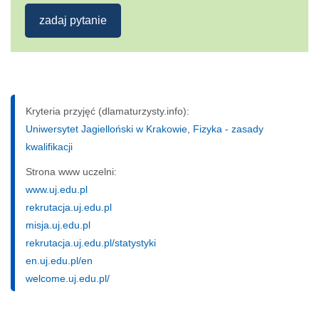
zadaj pytanie
Kryteria przyjęć (dlamaturzysty.info):
Uniwersytet Jagielloński w Krakowie, Fizyka - zasady
kwalifikacji
Strona www uczelni:
www.uj.edu.pl
rekrutacja.uj.edu.pl
misja.uj.edu.pl
rekrutacja.uj.edu.pl/statystyki
en.uj.edu.pl/en
welcome.uj.edu.pl/