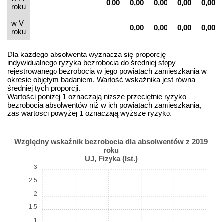
0,00
0,00
0,00
0,00
0,00
roku
w V
0,00
0,00
0,00
0,00
roku
Dla każdego absolwenta wyznacza się proporcję
indywidualnego ryzyka bezrobocia do średniej stopy
rejestrowanego bezrobocia w jego powiatach zamieszkania w
okresie objętym badaniem. Wartość wskaźnika jest równa
średniej tych proporcji.
Wartości poniżej 1 oznaczają niższe przeciętnie ryzyko
bezrobocia absolwentów niż w ich powiatach zamieszkania,
zaś wartości powyżej 1 oznaczają wyższe ryzyko.
Względny wskaźnik bezrobocia dla absolwentów z 2019
roku
UJ, Fizyka (Ist.)
3
2.5
2
1.5
1