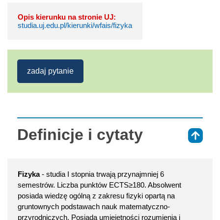
Opis kierunku na stronie UJ:
studia.uj.edu.pl/kierunki/wfais/fizyka
zadaj pytanie
Definicje i cytaty
⇑
Fizyka
- studia I stopnia trwają przynajmniej 6
semestrów. Liczba punktów ECTS≥180. Absolwent
posiada wiedzę ogólną z zakresu fizyki opartą na
gruntownych podstawach nauk matematyczno-
przyrodniczych. Posiada umiejętności rozumienia i