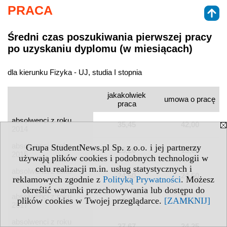
PRACA
Średni czas poszukiwania pierwszej pracy
po uzyskaniu dyplomu (w miesiącach)
dla kierunku Fizyka - UJ, studia I stopnia
jakakolwiek
umowa o pracę
praca
absolwenci z roku
35,45
42,00
2014
absolwenci z roku
Grupa StudentNews.pl Sp. z o.o. i jej partnerzy
25,20
13,00
2015
używają plików cookies i podobnych technologii w
celu realizacji m.in. usług statystycznych i
absolwenci z roku
24,50
24,50
reklamowych zgodnie z
Polityką Prywatności
. Możesz
2016
określić warunki przechowywania lub dostępu do
absolwenci z roku
plików cookies w Twojej przeglądarce.
[ZAMKNIJ]
19,00
19,17
2017
absolwenci z roku
27,67
24,25