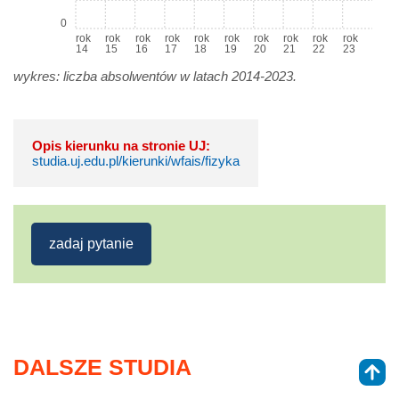
0
rok
rok
rok
rok
rok
rok
rok
rok
rok
rok
14
15
16
17
18
19
20
21
22
23
wykres: liczba absolwentów w latach 2014-2023.
Opis kierunku na stronie UJ:
studia.uj.edu.pl/kierunki/wfais/fizyka
zadaj pytanie
DALSZE STUDIA