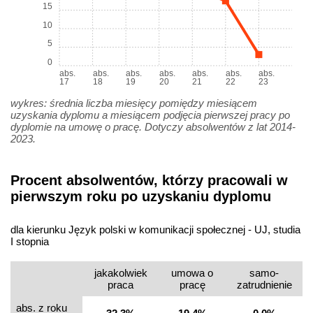
15
10
5
0
abs.
abs.
abs.
abs.
abs.
abs.
abs.
17
18
19
20
21
22
23
wykres: średnia liczba miesięcy pomiędzy miesiącem
uzyskania dyplomu a miesiącem podjęcia pierwszej pracy po
dyplomie na umowę o pracę. Dotyczy absolwentów z lat 2014-
2023.
Procent absolwentów, którzy pracowali w
pierwszym roku po uzyskaniu dyplomu
dla kierunku Język polski w komunikacji społecznej - UJ, studia
I stopnia
jakakolwiek
umowa o
samo­
praca
pracę
zatrudnienie
abs. z roku