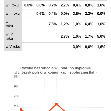
w I roku
0,0%
0,0%
0,7%
2,7%
0,4%
0,0%
1,6%
w II roku
0,6%
0,4%
0,0%
2,8%
3,3%
0,0%
w III
7,5%
1,2%
1,0%
6,4%
1,6%
roku
w IV
2,7%
1,0%
1,7%
5,6%
roku
w V roku
3,0%
0,6%
1,6%
Ryzyko bezrobocia w I roku po dyplomie
UJ, Język polski w komunikacji społecznej (Ist.)
8%
6%
4%
2%