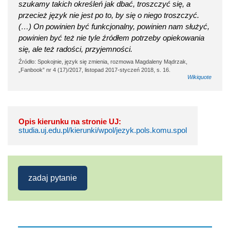
szukamy takich określeń jak dbać, troszczyć się, a
przecież język nie jest po to, by się o niego troszczyć.
(…) On powinien być funkcjonalny, powinien nam służyć,
powinien być też nie tyle źródłem potrzeby opiekowania
się, ale też radości, przyjemności.
Źródło: Spokojnie, język się zmienia, rozmowa Magdaleny Mądrzak,
„Fanbook” nr 4 (17)/2017, listopad 2017-styczeń 2018, s. 16.
Wikiquote
Opis kierunku na stronie UJ:
studia.uj.edu.pl/kierunki/wpol/jezyk.pols.komu.spol
zadaj pytanie