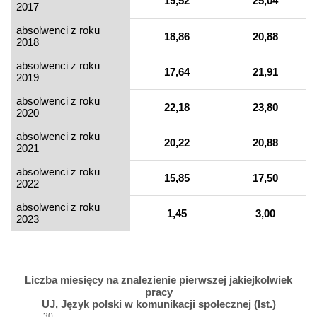
19,52
25,04
2017
absolwenci z roku
18,86
20,88
2018
absolwenci z roku
17,64
21,91
2019
absolwenci z roku
22,18
23,80
2020
absolwenci z roku
20,22
20,88
2021
absolwenci z roku
15,85
17,50
2022
absolwenci z roku
1,45
3,00
2023
Liczba miesięcy na znalezienie pierwszej jakiejkolwiek
pracy
UJ, Język polski w komunikacji społecznej (Ist.)
30