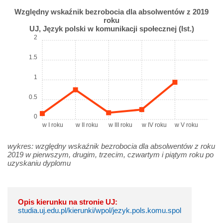
Względny wskaźnik bezrobocia dla absolwentów z 2019
roku
UJ, Język polski w komunikacji społecznej (Ist.)
2
1.5
1
0.5
0
w I roku
w II roku
w III roku
w IV roku
w V roku
wykres: względny wskaźnik bezrobocia dla absolwentów z roku
2019 w pierwszym, drugim, trzecim, czwartym i piątym roku po
uzyskaniu dyplomu
Opis kierunku na stronie UJ:
studia.uj.edu.pl/kierunki/wpol/jezyk.pols.komu.spol