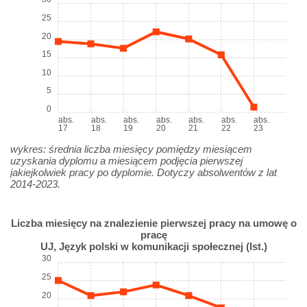
25
20
15
10
5
0
abs.
abs.
abs.
abs.
abs.
abs.
abs.
17
18
19
20
21
22
23
wykres: średnia liczba miesięcy pomiędzy miesiącem
uzyskania dyplomu a miesiącem podjęcia pierwszej
jakiejkolwiek pracy po dyplomie. Dotyczy absolwentów z lat
2014-2023.
Liczba miesięcy na znalezienie pierwszej pracy na umowę o
pracę
UJ, Język polski w komunikacji społecznej (Ist.)
30
25
20