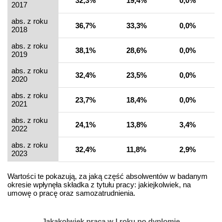
32,3%
19,4%
0,0%
2017
abs. z roku
36,7%
33,3%
0,0%
2018
abs. z roku
38,1%
28,6%
0,0%
2019
abs. z roku
32,4%
23,5%
0,0%
2020
abs. z roku
23,7%
18,4%
0,0%
2021
abs. z roku
24,1%
13,8%
3,4%
2022
abs. z roku
32,4%
11,8%
2,9%
2023
Wartości te pokazują, za jaką część absolwentów w badanym
okresie wpłynęła składka z tytułu pracy: jakiejkolwiek, na
umowę o pracę oraz samozatrudnienia.
Jakakolwiek praca w I roku po dyplomie