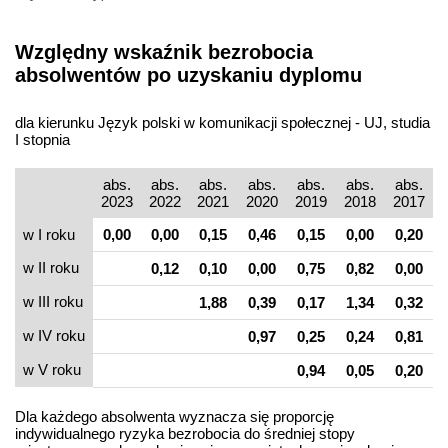
Względny wskaźnik bezrobocia
absolwentów po uzyskaniu dyplomu
dla kierunku Język polski w komunikacji społecznej - UJ, studia
I stopnia
abs.
abs.
abs.
abs.
abs.
abs.
abs.
2023
2022
2021
2020
2019
2018
2017
w I roku
0,00
0,00
0,15
0,46
0,15
0,00
0,20
w II roku
0,12
0,10
0,00
0,75
0,82
0,00
w III roku
1,88
0,39
0,17
1,34
0,32
w IV roku
0,97
0,25
0,24
0,81
w V roku
0,94
0,05
0,20
Dla każdego absolwenta wyznacza się proporcję
indywidualnego ryzyka bezrobocia do średniej stopy