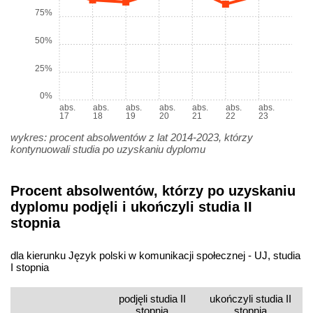
75%
50%
25%
0%
abs.
abs.
abs.
abs.
abs.
abs.
abs.
17
18
19
20
21
22
23
wykres: procent absolwentów z lat 2014-2023, którzy
kontynuowali studia po uzyskaniu dyplomu
Procent absolwentów, którzy po uzyskaniu
dyplomu podjęli i ukończyli studia II
stopnia
dla kierunku Język polski w komunikacji społecznej - UJ, studia
I stopnia
podjęli studia II
ukończyli studia II
stopnia
stopnia