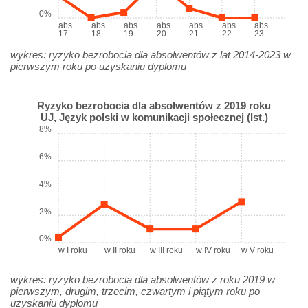
0%
abs.
abs.
abs.
abs.
abs.
abs.
abs.
17
18
19
20
21
22
23
wykres: ryzyko bezrobocia dla absolwentów z lat 2014-2023 w
pierwszym roku po uzyskaniu dyplomu
Ryzyko bezrobocia dla absolwentów z 2019 roku
UJ, Język polski w komunikacji społecznej (Ist.)
8%
6%
4%
2%
0%
w I roku
w II roku
w III roku
w IV roku
w V roku
wykres: ryzyko bezrobocia dla absolwentów z roku 2019 w
pierwszym, drugim, trzecim, czwartym i piątym roku po
uzyskaniu dyplomu