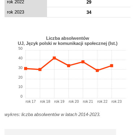
rok 2022
29
rok 2023
34
Liczba absolwentów
UJ, Język polski w komunikacji społecznej (Ist.)
50
40
30
20
10
0
rok 17
rok 18
rok 19
rok 20
rok 21
rok 22
rok 23
wykres: liczba absolwentów w latach 2014-2023.