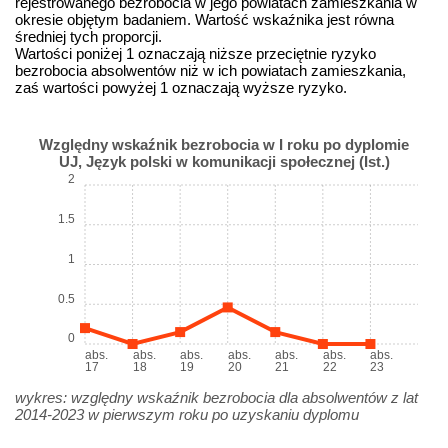
rejestrowanego bezrobocia w jego powiatach zamieszkania w
okresie objętym badaniem. Wartość wskaźnika jest równa
średniej tych proporcji.
Wartości poniżej 1 oznaczają niższe przeciętnie ryzyko
bezrobocia absolwentów niż w ich powiatach zamieszkania,
zaś wartości powyżej 1 oznaczają wyższe ryzyko.
Względny wskaźnik bezrobocia w I roku po dyplomie
UJ, Język polski w komunikacji społecznej (Ist.)
2
1.5
1
0.5
0
abs.
abs.
abs.
abs.
abs.
abs.
abs.
17
18
19
20
21
22
23
wykres: względny wskaźnik bezrobocia dla absolwentów z lat
2014-2023 w pierwszym roku po uzyskaniu dyplomu