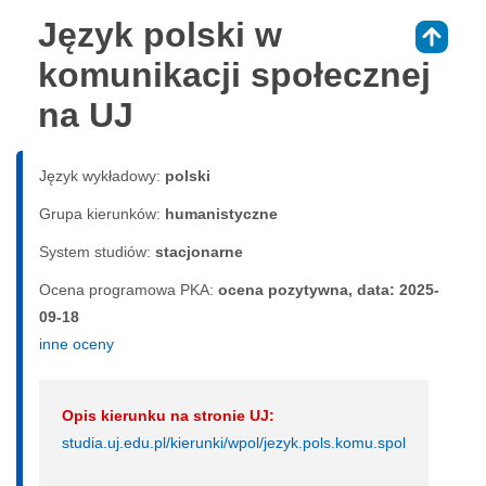
Język polski w
⇑
komunikacji społecznej
na UJ
Język wykładowy:
polski
Grupa kierunków:
humanistyczne
System studiów:
sta­cjo­nar­ne
Ocena programowa PKA:
ocena pozytywna, data: 2025-
09-18
inne oceny
Opis kierunku na stronie UJ:
studia.uj.edu.pl/kierunki/wpol/jezyk.pols.komu.spol