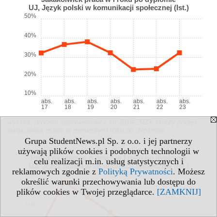
UJ, Język polski w komunikacji społecznej (Ist.)
50%
40%
30%
20%
10%
abs.
abs.
abs.
abs.
abs.
abs.
abs.
17
18
19
20
21
22
23
wykres: procent absolwentów z lat 2014-2023, którzy podjęli
jakąkolwiek pracę w pierwszym roku po dyplomie.
Grupa StudentNews.pl Sp. z o.o. i jej partnerzy
używają plików cookies i podobnych technologii w
Praca na umowę o pracę w I roku po dyplomie
celu realizacji m.in. usług statystycznych i
UJ, Język polski w komunikacji społecznej (Ist.)
reklamowych zgodnie z
Polityką Prywatności
. Możesz
35%
określić warunki przechowywania lub dostępu do
30%
plików cookies w Twojej przeglądarce.
[ZAMKNIJ]
25%