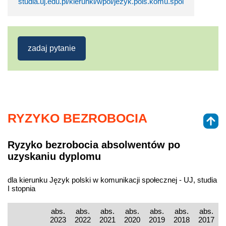
studia.uj.edu.pl/kierunki/wpol/jezyk.pols.komu.spol
zadaj pytanie
RYZYKO BEZROBOCIA
Ryzyko bezrobocia absolwentów po
uzyskaniu dyplomu
dla kierunku Język polski w komunikacji społecznej - UJ, studia
I stopnia
abs.
abs.
abs.
abs.
abs.
abs.
abs.
2023
2022
2021
2020
2019
2018
2017