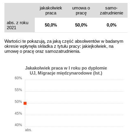
jakakolwiek
umowa o
samo­
praca
pracę
zatrudnienie
abs. z roku
50,0%
50,0%
0,0%
2021
Wartości te pokazują, za jaką część absolwentów w badanym
okresie wpłynęła składka z tytułu pracy: jakiejkolwiek, na
umowę o pracę oraz samozatrudnienia.
Jakakolwiek praca w I roku po dyplomie
UJ, Migracje międzynarodowe (Ist.)
60%
55%
50%
45%
40%
abs.