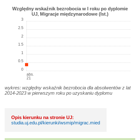
Względny wskaźnik bezrobocia w I roku po dyplomie
UJ, Migracje międzynarodowe (Ist.)
3
2.5
2
1.5
1
0.5
0
abs.
21
wykres: względny wskaźnik bezrobocia dla absolwentów z lat
2014-2023 w pierwszym roku po uzyskaniu dyplomu
Opis kierunku na stronie UJ:
studia.uj.edu.pl/kierunki/wsmip/migrac.mied