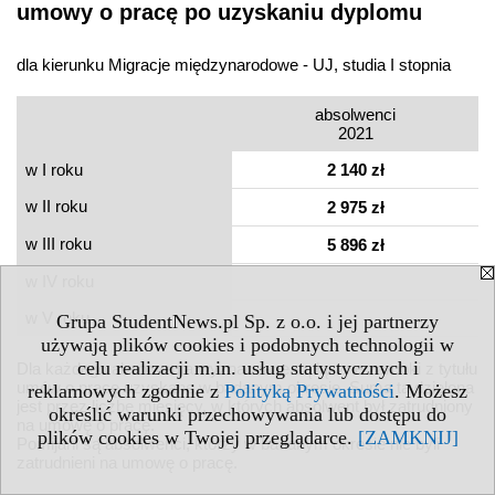
umowy o pracę po uzyskaniu dyplomu
dla kierunku Migracje międzynarodowe - UJ, studia I stopnia
absolwenci
2021
w I roku
2 140 zł
w II roku
2 975 zł
w III roku
5 896 zł
w IV roku
w V roku
Grupa StudentNews.pl Sp. z o.o. i jej partnerzy
używają plików cookies i podobnych technologii w
celu realizacji m.in. usług statystycznych i
Dla każdego absolwenta wyznaczane są łączne zarobki z tytułu
umów o pracę uzyskane w badanym okresie. Suma ta dzielona
reklamowych zgodnie z
Polityką Prywatności
. Możesz
jest przez liczbę miesięcy, w których absolwent był zatrudniony
określić warunki przechowywania lub dostępu do
na umowę o pracę.
plików cookies w Twojej przeglądarce.
[ZAMKNIJ]
Pomijani są absolwenci, którzy w badanym okresie nie byli
zatrudnieni na umowę o pracę.