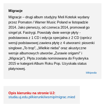
Migracje
Migracje – drugi album studyjny Meli Koteluk wydany
przez Pomaton / Warner Music Poland w listopadzie
2014. Jako pierwszy, od czerwca 2014, promował go
singel pt. Fastrygi. Powstały dwie wersje płyty -
podstawowa z 1 CD i edycja specjalna z 2 CD (oprócz
wersji podstawowej zawiera płytę z 4 utworami: piosenki
singlowe „To trop”, „Wielkie nieba” oraz akustyczne
wersje albumowych utworów „Żurawie origami” i
„Migracje”). Płyta została nominowana do Fryderyka
2015 w kategorii Album Roku Pop. Uzyskała status
platynowej.
Wikipedia
Opis kierunku na stronie UJ:
studia.uj.edu.pl/kierunki/wsmip/migrac.mied