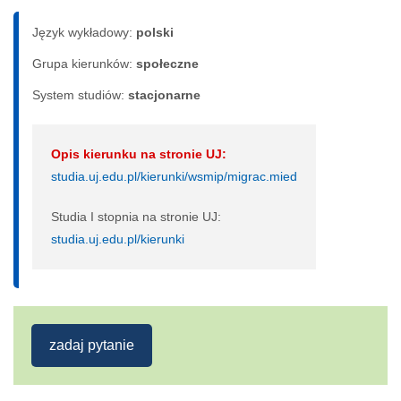
Język wykładowy:
polski
Grupa kierunków:
społeczne
System studiów:
sta­cjo­nar­ne
Opis kierunku na stronie UJ:
studia.uj.edu.pl/kierunki/wsmip/migrac.mied
Studia I stopnia na stronie UJ:
studia.uj.edu.pl/kierunki
zadaj pytanie