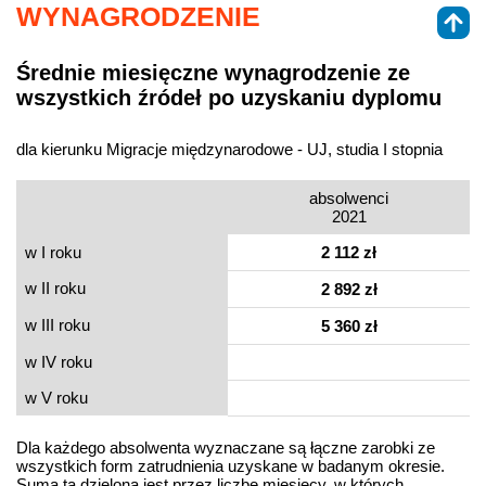
WYNAGRODZENIE
Średnie miesięczne wynagrodzenie ze
wszystkich źródeł po uzyskaniu dyplomu
dla kierunku Migracje międzynarodowe - UJ, studia I stopnia
absolwenci
2021
w I roku
2 112 zł
w II roku
2 892 zł
w III roku
5 360 zł
w IV roku
w V roku
Dla każdego absolwenta wyznaczane są łączne zarobki ze
wszystkich form zatrudnienia uzyskane w badanym okresie.
Suma ta dzielona jest przez liczbę miesięcy, w których