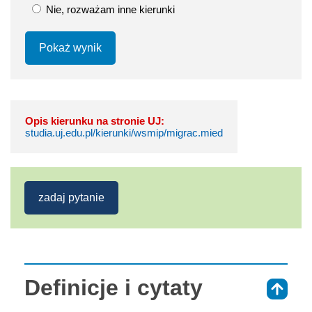
Nie, rozważam inne kierunki
Pokaż wynik
Opis kierunku na stronie UJ:
studia.uj.edu.pl/kierunki/wsmip/migrac.mied
zadaj pytanie
Definicje i cytaty
⇑