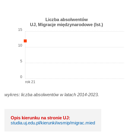
Liczba absolwentów
UJ, Migracje międzynarodowe (Ist.)
15
10
5
0
rok 21
wykres: liczba absolwentów w latach 2014-2023.
Opis kierunku na stronie UJ:
studia.uj.edu.pl/kierunki/wsmip/migrac.mied