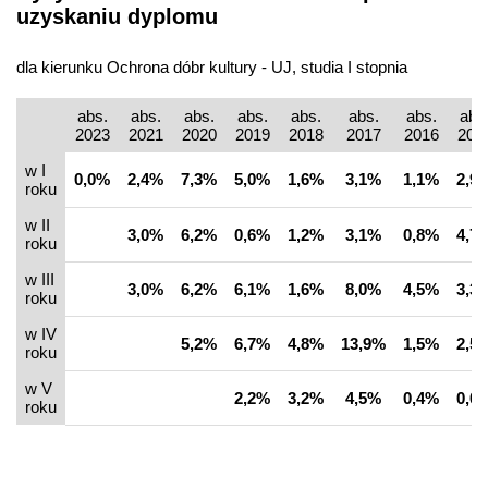
uzyskaniu dyplomu
dla kierunku Ochrona dóbr kultury - UJ, studia I stopnia
abs.
abs.
abs.
abs.
abs.
abs.
abs.
abs
2023
2021
2020
2019
2018
2017
2016
201
w I
0,0%
2,4%
7,3%
5,0%
1,6%
3,1%
1,1%
2,9
roku
w II
3,0%
6,2%
0,6%
1,2%
3,1%
0,8%
4,7
roku
w III
3,0%
6,2%
6,1%
1,6%
8,0%
4,5%
3,3
roku
w IV
5,2%
6,7%
4,8%
13,9%
1,5%
2,5
roku
w V
2,2%
3,2%
4,5%
0,4%
0,0
roku