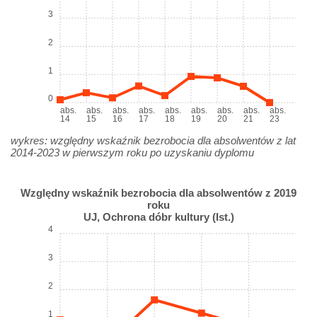
3
2
1
0
abs.
abs.
abs.
abs.
abs.
abs.
abs.
abs.
abs.
14
15
16
17
18
19
20
21
23
wykres: względny wskaźnik bezrobocia dla absolwentów z lat
2014-2023 w pierwszym roku po uzyskaniu dyplomu
Względny wskaźnik bezrobocia dla absolwentów z 2019
roku
UJ, Ochrona dóbr kultury (Ist.)
4
3
2
1