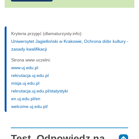
Kryteria przyjęć (dlamaturzysty.info):
Uniwersytet Jagielloński w Krakowie, Ochrona dóbr kultury -
zasady kwalifikacji
Strona www uczelni:
www.uj.edu.pl
rekrutacja.uj.edu.pl
misja.uj.edu.pl
rekrutacja.uj.edu.pl/statystyki
en.uj.edu.pl/en
welcome.uj.edu.pl/
Test. Odpowiedz na