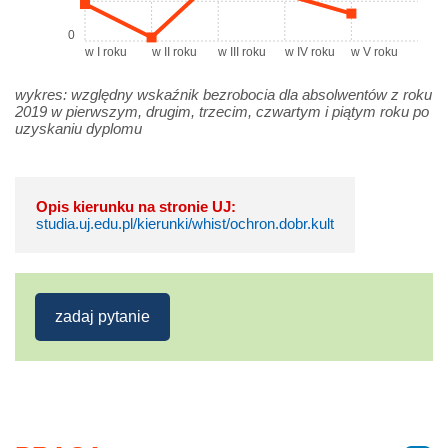
0
w I roku
w II roku
w III roku
w IV roku
w V roku
wykres: względny wskaźnik bezrobocia dla absolwentów z roku
2019 w pierwszym, drugim, trzecim, czwartym i piątym roku po
uzyskaniu dyplomu
Opis kierunku na stronie UJ:
studia.uj.edu.pl/kierunki/whist/ochron.dobr.kult
zadaj pytanie