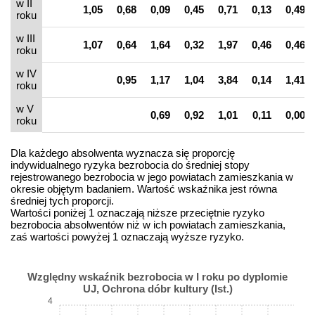
w II
1,05
0,68
0,09
0,45
0,71
0,13
0,49
roku
w III
1,07
0,64
1,64
0,32
1,97
0,46
0,46
roku
w IV
0,95
1,17
1,04
3,84
0,14
1,41
roku
w V
0,69
0,92
1,01
0,11
0,00
roku
Dla każdego absolwenta wyznacza się proporcję
indywidualnego ryzyka bezrobocia do średniej stopy
rejestrowanego bezrobocia w jego powiatach zamieszkania w
okresie objętym badaniem. Wartość wskaźnika jest równa
średniej tych proporcji.
Wartości poniżej 1 oznaczają niższe przeciętnie ryzyko
bezrobocia absolwentów niż w ich powiatach zamieszkania,
zaś wartości powyżej 1 oznaczają wyższe ryzyko.
Względny wskaźnik bezrobocia w I roku po dyplomie
UJ, Ochrona dóbr kultury (Ist.)
4