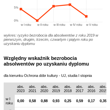
5%
0%
w I roku
w II roku
w III roku
w IV roku
w V roku
wykres: ryzyko bezrobocia dla absolwentów z roku 2019 w
pierwszym, drugim, trzecim, czwartym i piątym roku po
uzyskaniu dyplomu
Względny wskaźnik bezrobocia
absolwentów po uzyskaniu dyplomu
dla kierunku Ochrona dóbr kultury - UJ, studia I stopnia
abs.
abs.
abs.
abs.
abs.
abs.
abs.
abs.
2023
2021
2020
2019
2018
2017
2016
2015
w I
0,00
0,58
0,88
0,93
0,25
0,59
0,17
0,35
roku