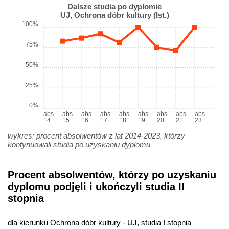
Dalsze studia po dyplomie
UJ, Ochrona dóbr kultury (Ist.)
100%
75%
50%
25%
0%
abs.
abs.
abs.
abs.
abs.
abs.
abs.
abs.
abs.
14
15
16
17
18
19
20
21
23
wykres: procent absolwentów z lat 2014-2023, którzy
kontynuowali studia po uzyskaniu dyplomu
Procent absolwentów, którzy po uzyskaniu
dyplomu podjęli i ukończyli studia II
stopnia
dla kierunku Ochrona dóbr kultury - UJ, studia I stopnia