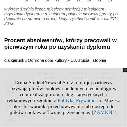
14
15
16
17
18
19
20
21
23
wykres: średnia liczba miesięcy pomiędzy miesiącem
uzyskania dyplomu a miesiącem podjęcia pierwszej pracy po
dyplomie na umowę o pracę. Dotyczy absolwentów z lat 2014-
2023.
Procent absolwentów, którzy pracowali w
pierwszym roku po uzyskaniu dyplomu
dla kierunku Ochrona dóbr kultury - UJ, studia I stopnia
jakakolwiek
umowa o
samo­
praca
pracę
zatrudnienie
Grupa StudentNews.pl Sp. z o.o. i jej partnerzy
abs. z roku
używają plików cookies i podobnych technologii w
21,1%
21,1%
0,0%
2014
celu realizacji m.in. usług statystycznych i
reklamowych zgodnie z
Polityką Prywatności
. Możesz
abs. z roku
30,4%
17,4%
0,0%
określić warunki przechowywania lub dostępu do
2015
plików cookies w Twojej przeglądarce.
[ZAMKNIJ]
abs. z roku
31,8%
22,7%
4,5%
2016