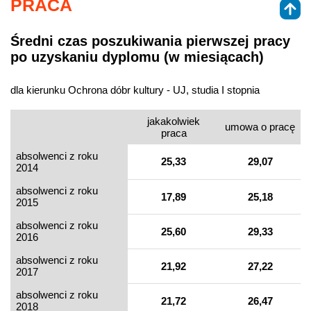
PRACA
Średni czas poszukiwania pierwszej pracy
po uzyskaniu dyplomu (w miesiącach)
dla kierunku Ochrona dóbr kultury - UJ, studia I stopnia
jakakolwiek
umowa o pracę
praca
absolwenci z roku
25,33
29,07
2014
absolwenci z roku
17,89
25,18
2015
absolwenci z roku
25,60
29,33
2016
absolwenci z roku
21,92
27,22
2017
absolwenci z roku
21,72
26,47
2018