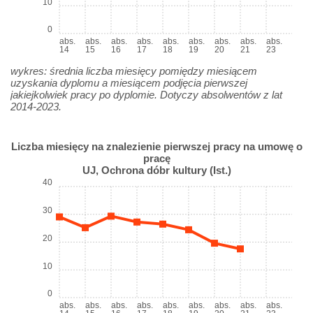
10
0
abs.
abs.
abs.
abs.
abs.
abs.
abs.
abs.
abs.
14
15
16
17
18
19
20
21
23
wykres: średnia liczba miesięcy pomiędzy miesiącem
uzyskania dyplomu a miesiącem podjęcia pierwszej
jakiejkolwiek pracy po dyplomie. Dotyczy absolwentów z lat
2014-2023.
Liczba miesięcy na znalezienie pierwszej pracy na umowę o
pracę
UJ, Ochrona dóbr kultury (Ist.)
40
30
20
10
0
abs.
abs.
abs.
abs.
abs.
abs.
abs.
abs.
abs.