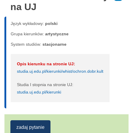
na UJ
Język wykładowy:
polski
Grupa kierunków:
artystyczne
System studiów:
sta­cjo­nar­ne
Opis kierunku na stronie UJ:
studia.uj.edu.pl/kierunki/whist/ochron.dobr.kult
Studia I stopnia na stronie UJ:
studia.uj.edu.pl/kierunki
zadaj pytanie