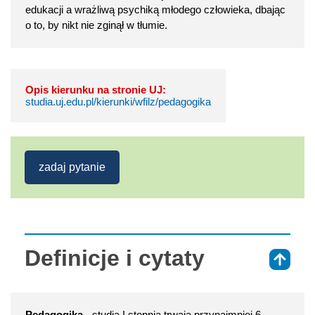
edukacji a wrażliwą psychiką młodego człowieka, dbając
o to, by nikt nie zginął w tłumie.
Opis kierunku na stronie UJ:
studia.uj.edu.pl/kierunki/wfilz/pedagogika
zadaj pytanie
Definicje i cytaty
⇑
Pedagogika
- studia I stopnia trwają przynajmniej 6