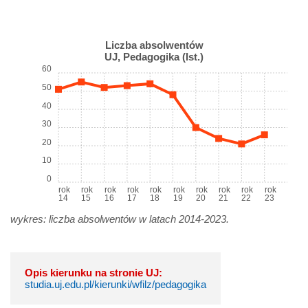
Liczba absolwentów
UJ, Pedagogika (Ist.)
60
50
40
30
20
10
0
rok
rok
rok
rok
rok
rok
rok
rok
rok
rok
14
15
16
17
18
19
20
21
22
23
wykres: liczba absolwentów w latach 2014-2023.
Opis kierunku na stronie UJ:
studia.uj.edu.pl/kierunki/wfilz/pedagogika