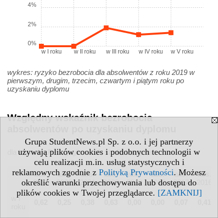
4%
2%
0%
w I roku
w II roku
w III roku
w IV roku
w V roku
wykres: ryzyko bezrobocia dla absolwentów z roku 2019 w
pierwszym, drugim, trzecim, czwartym i piątym roku po
uzyskaniu dyplomu
Względny wskaźnik bezrobocia
absolwentów po uzyskaniu dyplomu
Grupa StudentNews.pl Sp. z o.o. i jej partnerzy
używają plików cookies i podobnych technologii w
dla kierunku Pedagogika - UJ, studia I stopnia
celu realizacji m.in. usług statystycznych i
reklamowych zgodnie z
Polityką Prywatności
. Możesz
abs.
abs.
abs.
abs.
abs.
abs.
abs.
abs.
określić warunki przechowywania lub dostępu do
2023
2022
2021
2020
2019
2018
2017
2016
plików cookies w Twojej przeglądarce.
[ZAMKNIJ]
w I
0,62
0,25
0,38
0,63
0,00
0,00
0,07
0,41
roku