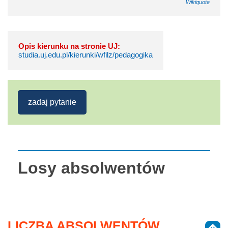
Wikiquote
Opis kierunku na stronie UJ:
studia.uj.edu.pl/kierunki/wfilz/pedagogika
zadaj pytanie
Losy absolwentów
LICZBA ABSOLWENTÓW