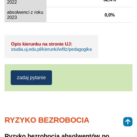
2022
absolwenci z roku
0,0%
2023
Opis kierunku na stronie UJ:
studia.uj.edu.pl/kierunki/wfilz/pedagogika
zadaj pytanie
RYZYKO BEZROBOCIA
Ryzyko bezrobocia absolwentów po