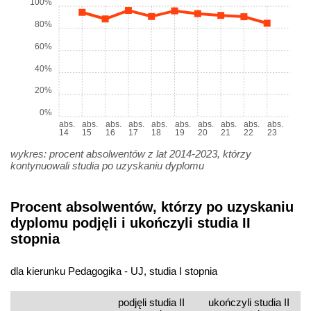
100%
80%
60%
40%
20%
0%
abs.
abs.
abs.
abs.
abs.
abs.
abs.
abs.
abs.
abs.
14
15
16
17
18
19
20
21
22
23
wykres: procent absolwentów z lat 2014-2023, którzy
kontynuowali studia po uzyskaniu dyplomu
Procent absolwentów, którzy po uzyskaniu
dyplomu podjęli i ukończyli studia II
stopnia
dla kierunku Pedagogika - UJ, studia I stopnia
podjęli studia II
ukończyli studia II