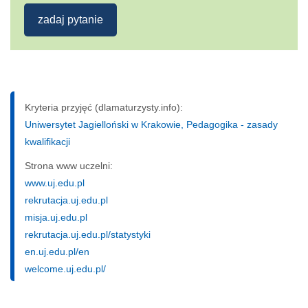
zadaj pytanie
Kryteria przyjęć (dlamaturzysty.info):
Uniwersytet Jagielloński w Krakowie, Pedagogika - zasady
kwalifikacji
Strona www uczelni:
www.uj.edu.pl
rekrutacja.uj.edu.pl
misja.uj.edu.pl
rekrutacja.uj.edu.pl/statystyki
en.uj.edu.pl/en
welcome.uj.edu.pl/