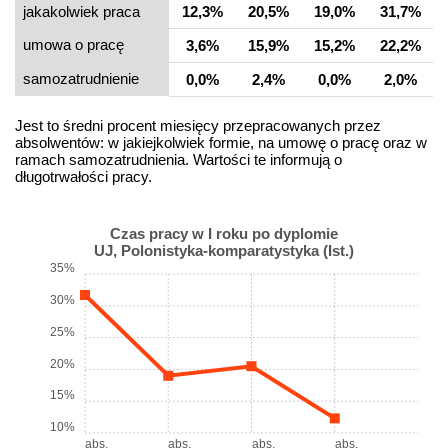
jakakolwiek praca
12,3%
20,5%
19,0%
31,7%
umowa o pracę
3,6%
15,9%
15,2%
22,2%
samo­zatrudnienie
0,0%
2,4%
0,0%
2,0%
Jest to średni procent miesięcy przepracowanych przez
absolwentów: w jakiejkolwiek formie, na umowę o pracę oraz w
ramach samozatrudnienia. Wartości te informują o
długotrwałości pracy.
Czas pracy w I roku po dyplomie
UJ, Polonistyka-komparatystyka (Ist.)
35%
30%
25%
20%
15%
10%
abs.
abs.
abs.
abs.