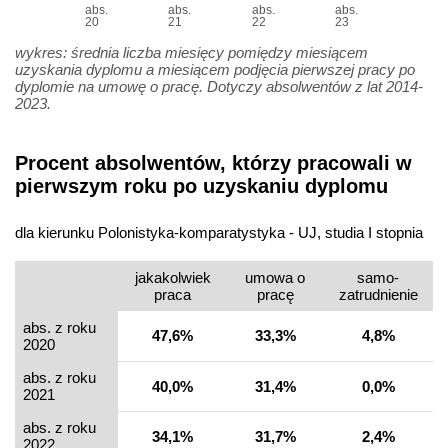
abs.
abs.
abs.
abs.
20
21
22
23
wykres: średnia liczba miesięcy pomiędzy miesiącem
uzyskania dyplomu a miesiącem podjęcia pierwszej pracy po
dyplomie na umowę o pracę. Dotyczy absolwentów z lat 2014-
2023.
Procent absolwentów, którzy pracowali w
pierwszym roku po uzyskaniu dyplomu
dla kierunku Polonistyka-komparatystyka - UJ, studia I stopnia
jakakolwiek
umowa o
samo­
praca
pracę
zatrudnienie
abs. z roku
47,6%
33,3%
4,8%
2020
abs. z roku
40,0%
31,4%
0,0%
2021
abs. z roku
34,1%
31,7%
2,4%
2022