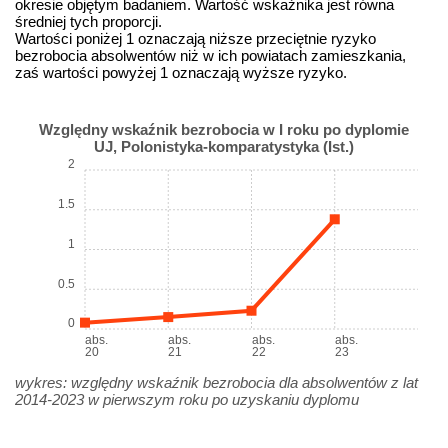
okresie objętym badaniem. Wartość wskaźnika jest równa
średniej tych proporcji.
Wartości poniżej 1 oznaczają niższe przeciętnie ryzyko
bezrobocia absolwentów niż w ich powiatach zamieszkania,
zaś wartości powyżej 1 oznaczają wyższe ryzyko.
Względny wskaźnik bezrobocia w I roku po dyplomie
UJ, Polonistyka-komparatystyka (Ist.)
2
1.5
1
0.5
0
abs.
abs.
abs.
abs.
20
21
22
23
wykres: względny wskaźnik bezrobocia dla absolwentów z lat
2014-2023 w pierwszym roku po uzyskaniu dyplomu