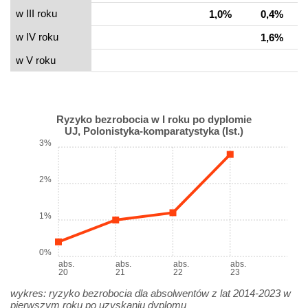
w III roku
1,0%
0,4%
w IV roku
1,6%
w V roku
Ryzyko bezrobocia w I roku po dyplomie
UJ, Polonistyka-komparatystyka (Ist.)
3%
2%
1%
0%
abs.
abs.
abs.
abs.
20
21
22
23
wykres: ryzyko bezrobocia dla absolwentów z lat 2014-2023 w
pierwszym roku po uzyskaniu dyplomu