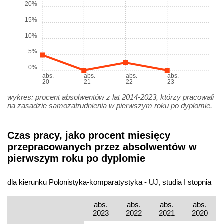
20%
15%
10%
5%
0%
abs.
abs.
abs.
abs.
20
21
22
23
wykres: procent absolwentów z lat 2014-2023, którzy pracowali
na zasadzie samozatrudnienia w pierwszym roku po dyplomie.
Czas pracy, jako procent miesięcy
przepracowanych przez absolwentów w
pierwszym roku po dyplomie
dla kierunku Polonistyka-komparatystyka - UJ, studia I stopnia
abs.
abs.
abs.
abs.
2023
2022
2021
2020