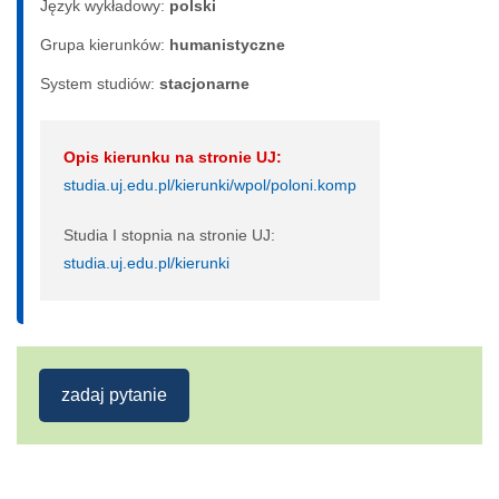
Język wykładowy:
polski
Grupa kierunków:
humanistyczne
System studiów:
sta­cjo­nar­ne
Opis kierunku na stronie UJ:
studia.uj.edu.pl/kierunki/wpol/poloni.komp
Studia I stopnia na stronie UJ:
studia.uj.edu.pl/kierunki
zadaj pytanie