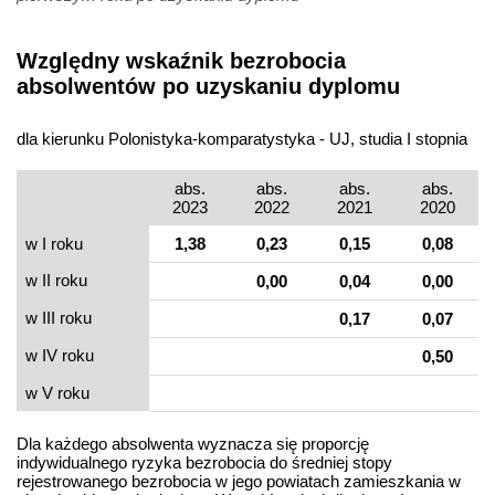
Względny wskaźnik bezrobocia
absolwentów po uzyskaniu dyplomu
dla kierunku Polonistyka-komparatystyka - UJ, studia I stopnia
abs.
abs.
abs.
abs.
2023
2022
2021
2020
w I roku
1,38
0,23
0,15
0,08
w II roku
0,00
0,04
0,00
w III roku
0,17
0,07
w IV roku
0,50
w V roku
Dla każdego absolwenta wyznacza się proporcję
indywidualnego ryzyka bezrobocia do średniej stopy
rejestrowanego bezrobocia w jego powiatach zamieszkania w