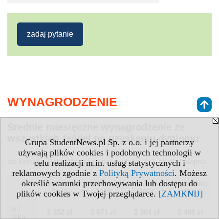
zadaj pytanie
WYNAGRODZENIE
Średnie miesięczne wynagrodzenie ze
wszystkich źródeł po uzyskaniu dyplomu
Grupa StudentNews.pl Sp. z o.o. i jej partnerzy
używają plików cookies i podobnych technologii w
dla kierunku Polonistyka-komparatystyka - UJ, studia I stopnia
celu realizacji m.in. usług statystycznych i
reklamowych zgodnie z
Polityką Prywatności
. Możesz
określić warunki przechowywania lub dostępu do
absolwenci
absolwenci
absolwenci
absolwenci
2023
2022
2021
2020
plików cookies w Twojej przeglądarce.
[ZAMKNIJ]
w I
2 152 zł
2 671 zł
2 364 zł
2 408 zł
roku