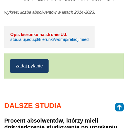
rok 17
rok 18
rok 19
rok 20
rok 21
rok 22
rok 23
wykres: liczba absolwentów w latach 2014-2023.
Opis kierunku na stronie UJ:
studia.uj.edu.pl/kierunki/wsmip/relacj.mied
zadaj pytanie
DALSZE STUDIA
Procent absolwentów, którzy mieli
doświadczenie studiowania po uzyskaniu