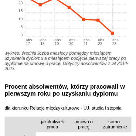
20
15
10
5
0
abs.
abs.
abs.
abs.
abs.
abs.
abs.
17
18
19
20
21
22
23
wykres: średnia liczba miesięcy pomiędzy miesiącem
uzyskania dyplomu a miesiącem podjęcia pierwszej pracy po
dyplomie na umowę o pracę. Dotyczy absolwentów z lat 2014-
2023.
Procent absolwentów, którzy pracowali w
pierwszym roku po uzyskaniu dyplomu
dla kierunku Relacje międzykulturowe - UJ, studia I stopnia
jakakolwiek
umowa o
samo­
praca
pracę
zatrudnienie