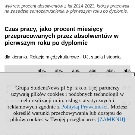
wykres: procent absolwentów z lat 2014-2023, którzy pracowali
na zasadzie samozatrudnienia w pierwszym roku po dyplomie.
Czas pracy, jako procent miesięcy
przepracowanych przez absolwentów w
pierwszym roku po dyplomie
dla kierunku Relacje międzykulturowe - UJ, studia I stopnia
abs.
abs.
abs.
abs.
abs.
abs.
2023
2022
2021
2020
2019
2018
jakakolwiek
Grupa StudentNews.pl Sp. z o.o. i jej partnerzy
45,5%
31,7%
36,7%
30,6%
27,5%
28,0%
praca
używają plików cookies i podobnych technologii w
celu realizacji m.in. usług statystycznych i
umowa o
32,7%
23,2%
27,5%
20,8%
25,0%
20,3%
pracę
reklamowych zgodnie z
Polityką Prywatności
. Możesz
określić warunki przechowywania lub dostępu do
samo­
0,0%
2,0%
0,0%
0,0%
1,4%
0,0%
plików cookies w Twojej przeglądarce.
[ZAMKNIJ]
zatrudnienie
Jest to średni procent miesięcy przepracowanych przez