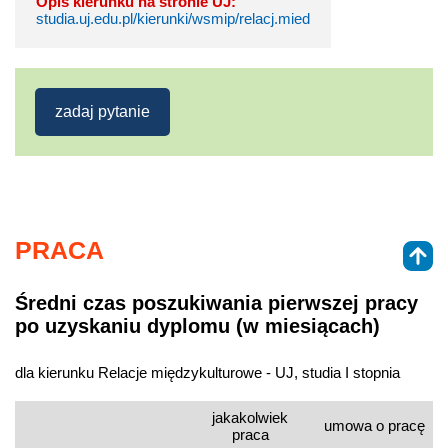
Opis kierunku na stronie UJ:
studia.uj.edu.pl/kierunki/wsmip/relacj.mied
zadaj pytanie
PRACA
Średni czas poszukiwania pierwszej pracy
po uzyskaniu dyplomu (w miesiącach)
dla kierunku Relacje międzykulturowe - UJ, studia I stopnia
jakakolwiek
umowa o pracę
praca