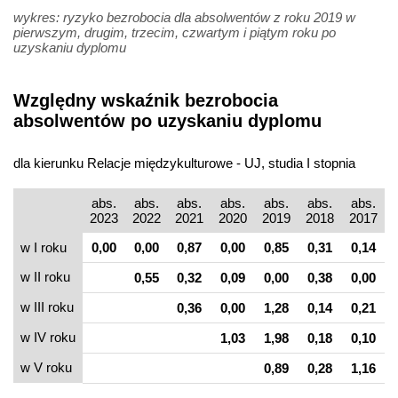
wykres: ryzyko bezrobocia dla absolwentów z roku 2019 w
pierwszym, drugim, trzecim, czwartym i piątym roku po
uzyskaniu dyplomu
Względny wskaźnik bezrobocia
absolwentów po uzyskaniu dyplomu
dla kierunku Relacje międzykulturowe - UJ, studia I stopnia
abs.
abs.
abs.
abs.
abs.
abs.
abs.
2023
2022
2021
2020
2019
2018
2017
w I roku
0,00
0,00
0,87
0,00
0,85
0,31
0,14
w II roku
0,55
0,32
0,09
0,00
0,38
0,00
w III roku
0,36
0,00
1,28
0,14
0,21
w IV roku
1,03
1,98
0,18
0,10
w V roku
0,89
0,28
1,16