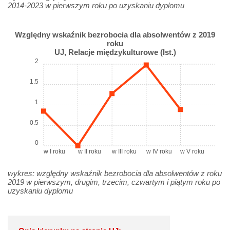
2014-2023 w pierwszym roku po uzyskaniu dyplomu
Względny wskaźnik bezrobocia dla absolwentów z 2019
roku
UJ, Relacje międzykulturowe (Ist.)
2
1.5
1
0.5
0
w I roku
w II roku
w III roku
w IV roku
w V roku
wykres: względny wskaźnik bezrobocia dla absolwentów z roku
2019 w pierwszym, drugim, trzecim, czwartym i piątym roku po
uzyskaniu dyplomu