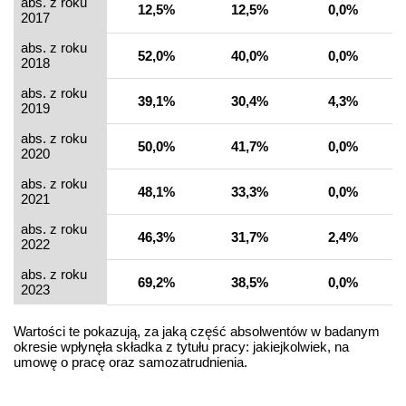
abs. z roku
12,5%
12,5%
0,0%
2017
abs. z roku
52,0%
40,0%
0,0%
2018
abs. z roku
39,1%
30,4%
4,3%
2019
abs. z roku
50,0%
41,7%
0,0%
2020
abs. z roku
48,1%
33,3%
0,0%
2021
abs. z roku
46,3%
31,7%
2,4%
2022
abs. z roku
69,2%
38,5%
0,0%
2023
Wartości te pokazują, za jaką część absolwentów w badanym
okresie wpłynęła składka z tytułu pracy: jakiejkolwiek, na
umowę o pracę oraz samozatrudnienia.