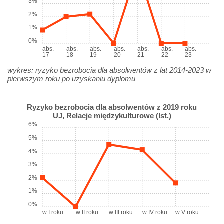
3%
2%
1%
0%
abs.
abs.
abs.
abs.
abs.
abs.
abs.
17
18
19
20
21
22
23
wykres: ryzyko bezrobocia dla absolwentów z lat 2014-2023 w
pierwszym roku po uzyskaniu dyplomu
Ryzyko bezrobocia dla absolwentów z 2019 roku
UJ, Relacje międzykulturowe (Ist.)
6%
5%
4%
3%
2%
1%
0%
w I roku
w II roku
w III roku
w IV roku
w V roku