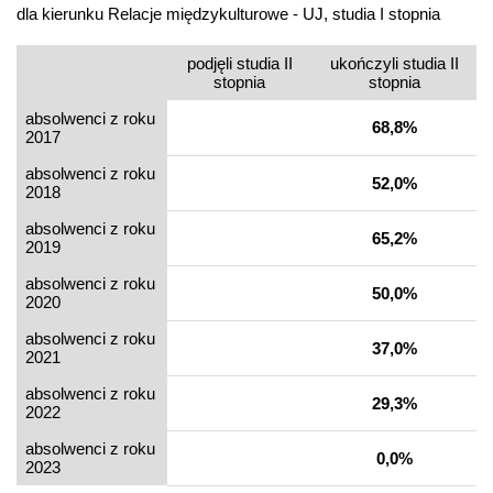
dla kierunku Relacje międzykulturowe - UJ, studia I stopnia
podjęli studia II
ukończyli studia II
stopnia
stopnia
absolwenci z roku
68,8%
2017
absolwenci z roku
52,0%
2018
absolwenci z roku
65,2%
2019
absolwenci z roku
50,0%
2020
absolwenci z roku
37,0%
2021
absolwenci z roku
29,3%
2022
absolwenci z roku
0,0%
2023