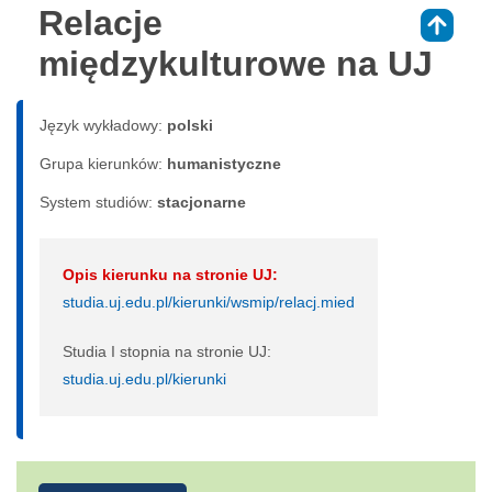
Relacje
⇑
międzykulturowe na UJ
Język wykładowy:
polski
Grupa kierunków:
humanistyczne
System studiów:
sta­cjo­nar­ne
Opis kierunku na stronie UJ:
studia.uj.edu.pl/kierunki/wsmip/relacj.mied
Studia I stopnia na stronie UJ:
studia.uj.edu.pl/kierunki