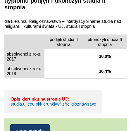
dyplomu podjęli i ukończyli studia II
stopnia
dla kierunku Religioznawstwo – interdyscyplinarne studia nad
religiami i kulturami świata - UJ, studia I stopnia
podjęli studia II
ukończyli studia II
stopnia
stopnia
absolwenci z roku
30,0%
2017
absolwenci z roku
36,4%
2019
Opis kierunku na stronie UJ:
studia.uj.edu.pl/kierunki/wfilz/religioznawstwo