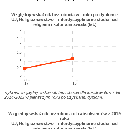
Względny wskaźnik bezrobocia w I roku po dyplomie
UJ, Religioznawstwo – interdyscyplinarne studia nad
religiami i kulturami świata (Ist.)
3
2.5
2
1.5
1
0.5
0
abs.
abs.
17
19
wykres: względny wskaźnik bezrobocia dla absolwentów z lat
2014-2023 w pierwszym roku po uzyskaniu dyplomu
Względny wskaźnik bezrobocia dla absolwentów z 2019
roku
UJ, Religioznawstwo – interdyscyplinarne studia nad
religiami i kulturami świata (Ist.)