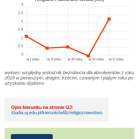
3
2.5
2
1.5
1
0.5
0
w I roku
w II roku
w III roku
w IV roku
w V roku
wykres: względny wskaźnik bezrobocia dla absolwentów z roku
2019 w pierwszym, drugim, trzecim, czwartym i piątym roku po
uzyskaniu dyplomu
Opis kierunku na stronie UJ:
studia.uj.edu.pl/kierunki/wfilz/religioznawstwo