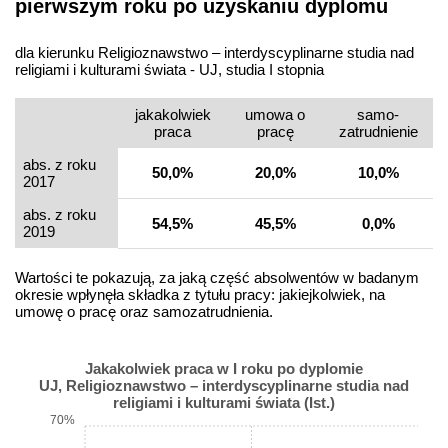
pierwszym roku po uzyskaniu dyplomu
dla kierunku Religioznawstwo – interdyscyplinarne studia nad
religiami i kulturami świata - UJ, studia I stopnia
jakakolwiek
umowa o
samo­
praca
pracę
zatrudnienie
abs. z roku
50,0%
20,0%
10,0%
2017
abs. z roku
54,5%
45,5%
0,0%
2019
Wartości te pokazują, za jaką część absolwentów w badanym
okresie wpłynęła składka z tytułu pracy: jakiejkolwiek, na
umowę o pracę oraz samozatrudnienia.
Jakakolwiek praca w I roku po dyplomie
UJ, Religioznawstwo – interdyscyplinarne studia nad
religiami i kulturami świata (Ist.)
70%