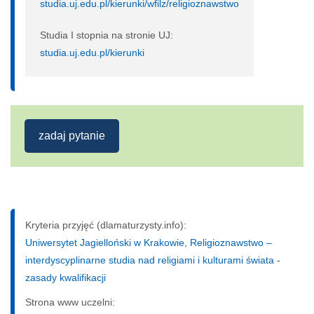
studia.uj.edu.pl/kierunki/wfilz/religioznawstwo
Studia I stopnia na stronie UJ:
studia.uj.edu.pl/kierunki
zadaj pytanie
Kryteria przyjęć (dlamaturzysty.info):
Uniwersytet Jagielloński w Krakowie, Religioznawstwo –
interdyscyplinarne studia nad religiami i kulturami świata -
zasady kwalifikacji
Strona www uczelni: