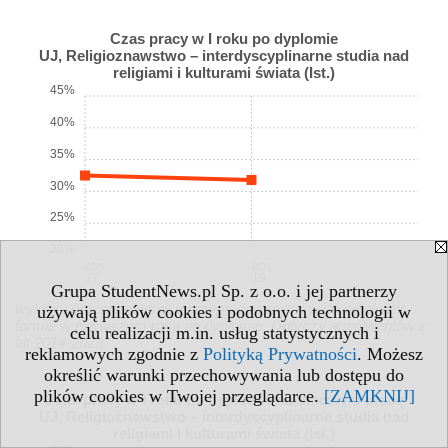
Czas pracy w I roku po dyplomie
UJ, Religioznawstwo – interdyscyplinarne studia nad
religiami i kulturami świata (Ist.)
45%
40%
35%
30%
25%
20%
abs.
abs.
17
19
Grupa StudentNews.pl Sp. z o.o. i jej partnerzy
wykres: procent miesięcy przepracowanych w jakiejkolwiek
używają plików cookies i podobnych technologii w
formie w pierwszym roku po dyplomie. Dotyczy absolwentów z
celu realizacji m.in. usług statystycznych i
lat 2014-2023.
reklamowych zgodnie z
Polityką Prywatności
. Możesz
określić warunki przechowywania lub dostępu do
plików cookies w Twojej przeglądarce.
[ZAMKNIJ]
Czas pracy w I roku po dyplomie na umowę o pracę
UJ, Religioznawstwo – interdyscyplinarne studia nad
religiami i kulturami świata (Ist.)