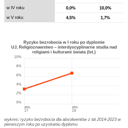
w IV roku
0,0%
10,0%
w V roku
4,5%
1,7%
Ryzyko bezrobocia w I roku po dyplomie
UJ, Religioznawstwo – interdyscyplinarne studia nad
religiami i kulturami świata (Ist.)
10%
8%
6%
4%
2%
0%
abs.
abs.
17
19
wykres: ryzyko bezrobocia dla absolwentów z lat 2014-2023 w
pierwszym roku po uzyskaniu dyplomu