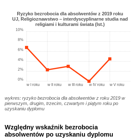
Ryzyko bezrobocia dla absolwentów z 2019 roku
UJ, Religioznawstwo – interdyscyplinarne studia nad
religiami i kulturami świata (Ist.)
10%
8%
6%
4%
2%
0%
w I roku
w II roku
w III roku
w IV roku
w V roku
wykres: ryzyko bezrobocia dla absolwentów z roku 2019 w
pierwszym, drugim, trzecim, czwartym i piątym roku po
uzyskaniu dyplomu
Względny wskaźnik bezrobocia
absolwentów po uzyskaniu dyplomu