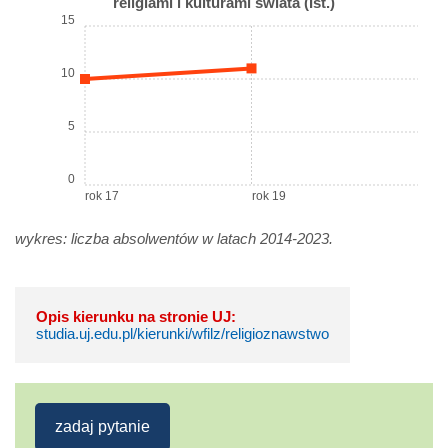
religiami i kulturami świata (Ist.)
15
10
5
0
rok 17
rok 19
wykres: liczba absolwentów w latach 2014-2023.
Opis kierunku na stronie UJ:
studia.uj.edu.pl/kierunki/wfilz/religioznawstwo
zadaj pytanie