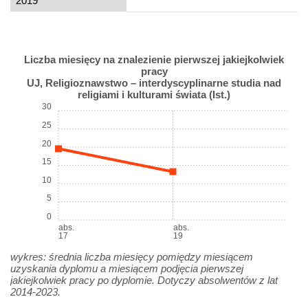
2019
Liczba miesięcy na znalezienie pierwszej jakiejkolwiek
pracy
UJ, Religioznawstwo – interdyscyplinarne studia nad
religiami i kulturami świata (Ist.)
30
25
20
15
10
5
0
abs.
abs.
17
19
wykres: średnia liczba miesięcy pomiędzy miesiącem
uzyskania dyplomu a miesiącem podjęcia pierwszej
jakiejkolwiek pracy po dyplomie. Dotyczy absolwentów z lat
2014-2023.