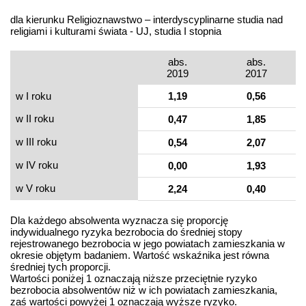
dla kierunku Religioznawstwo – interdyscyplinarne studia nad
religiami i kulturami świata - UJ, studia I stopnia
abs.
abs.
2019
2017
w I roku
1,19
0,56
w II roku
0,47
1,85
w III roku
0,54
2,07
w IV roku
0,00
1,93
w V roku
2,24
0,40
Dla każdego absolwenta wyznacza się proporcję
indywidualnego ryzyka bezrobocia do średniej stopy
rejestrowanego bezrobocia w jego powiatach zamieszkania w
okresie objętym badaniem. Wartość wskaźnika jest równa
średniej tych proporcji.
Wartości poniżej 1 oznaczają niższe przeciętnie ryzyko
bezrobocia absolwentów niż w ich powiatach zamieszkania,
zaś wartości powyżej 1 oznaczają wyższe ryzyko.