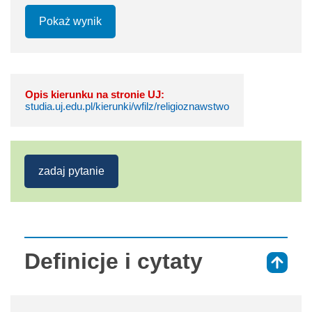
Pokaż wynik
Opis kierunku na stronie UJ:
studia.uj.edu.pl/kierunki/wfilz/religioznawstwo
zadaj pytanie
Definicje i cytaty
⇑