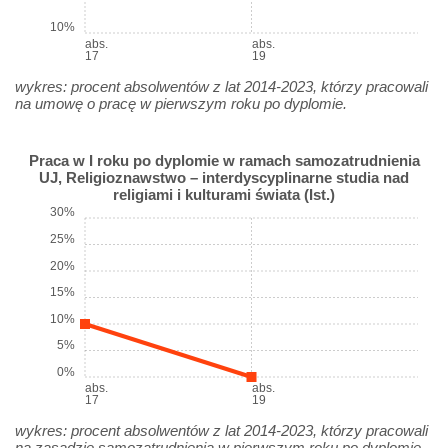
10%
abs.
abs.
17
19
wykres: procent absolwentów z lat 2014-2023, którzy pracowali
na umowę o pracę w pierwszym roku po dyplomie.
Praca w I roku po dyplomie w ramach samozatrudnienia
UJ, Religioznawstwo – interdyscyplinarne studia nad
religiami i kulturami świata (Ist.)
30%
25%
20%
15%
10%
5%
0%
abs.
abs.
17
19
wykres: procent absolwentów z lat 2014-2023, którzy pracowali
na zasadzie samozatrudnienia w pierwszym roku po dyplomie.