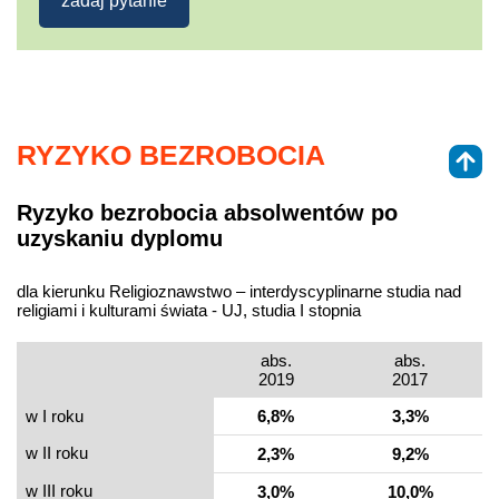
zadaj pytanie
RYZYKO BEZROBOCIA
Ryzyko bezrobocia absolwentów po
uzyskaniu dyplomu
dla kierunku Religioznawstwo – interdyscyplinarne studia nad
religiami i kulturami świata - UJ, studia I stopnia
abs.
abs.
2019
2017
w I roku
6,8%
3,3%
w II roku
2,3%
9,2%
w III roku
3,0%
10,0%