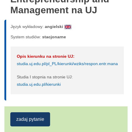
Management na UJ
Język wykładowy:
angielski
System studiów:
sta­cjo­nar­ne
Opis kierunku na stronie UJ:
studia.uj.edu.pl/pl_PL/kierunki/wziks/respon.entr.mana
Studia I stopnia na stronie UJ:
studia.uj.edu.pl/kierunki
zadaj pytanie