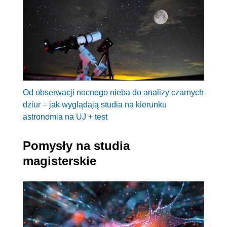
Od obserwacji nocnego nieba do analizy czarnych
dziur – jak wyglądają studia na kierunku
astronomia na UJ + test
Pomysły na studia
magisterskie