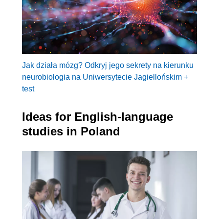
Jak działa mózg? Odkryj jego sekrety na kierunku
neurobiologia na Uniwersytecie Jagiellońskim +
test
Ideas for English-language
studies in Poland