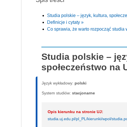
Studia polskie – język, kultura, społec
Definicje i cytaty »
Co sprawia, że warto rozpocząć studia
Studia polskie – jęz
społeczeństwo na 
Język wykładowy:
polski
System studiów:
sta­cjo­nar­ne
Opis kierunku na stronie UJ:
studia.uj.edu.pl/pl_PL/kierunki/wpol/studia.po