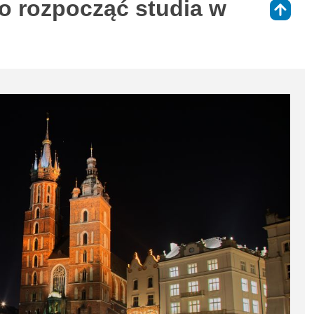
to rozpocząć studia w
⇑