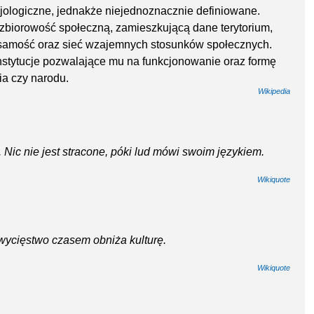
ologiczne, jednakże niejednoznacznie definiowane.
 zbiorowość społeczną, zamieszkującą dane terytorium,
żsamość oraz sieć wzajemnych stosunków społecznych.
stytucje pozwalające mu na funkcjonowanie oraz formę
ia czy narodu.
Wikipedia
. Nic nie jest stracone, póki lud mówi swoim językiem.
Wikiquote
zwycięstwo czasem obniża kulturę.
Wikiquote