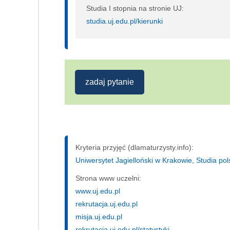
Studia I stopnia na stronie UJ:
studia.uj.edu.pl/kierunki
zadaj pytanie
Kryteria przyjęć (dlamaturzysty.info):
Uniwersytet Jagielloński w Krakowie, Studia pols
Strona www uczelni:
www.uj.edu.pl
rekrutacja.uj.edu.pl
misja.uj.edu.pl
rekrutacja.uj.edu.pl/statystyki