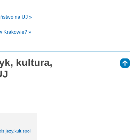
zeństwo na UJ »
 w Krakowie? »
yk, kultura,
⇑
UJ
ls.jezy.kult.spol