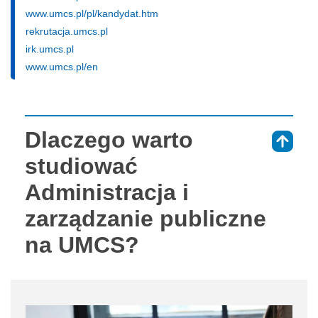
www.umcs.pl/pl/kandydat.htm
rekrutacja.umcs.pl
irk.umcs.pl
www.umcs.pl/en
Dlaczego warto
⇑
studiować
Administracja i
zarządzanie publiczne
na UMCS?