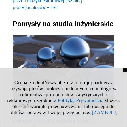
jazzu i muzyki estradowej kształcą
profesjonalistów + test
Pomysły na studia inżynierskie
Grupa StudentNews.pl Sp. z o.o. i jej partnerzy
używają plików cookies i podobnych technologii w
celu realizacji m.in. usług statystycznych i
reklamowych zgodnie z
Polityką Prywatności
. Możesz
określić warunki przechowywania lub dostępu do
plików cookies w Twojej przeglądarce.
[ZAMKNIJ]
Nowoczesny sprzęt i eksperymenty: inżynieria
polimerów na UMCS stawia na realne