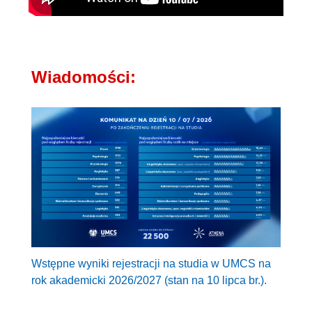
Wiadomości:
Wstępne wyniki rejestracji na studia w UMCS na
rok akademicki 2026/2027 (stan na 10 lipca br.).