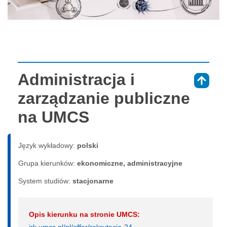
Administracja i
⇑
zarządzanie publiczne
na UMCS
Język wykładowy:
polski
Grupa kierunków:
ekonomiczne, administracyjne
System studiów:
sta­cjo­nar­ne
Opis kierunku na stronie UMCS:
irk.umcs.pl/pl/offer/rekrutacja-24-