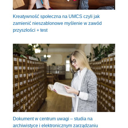
Kreatywność społeczna na UMCS czyli jak
zamienić nieszablonowe myślenie w zawód
przyszłości + test
Dokument w centrum uwagi – studia na
archiwistyce i elektronicznym zarządzaniu