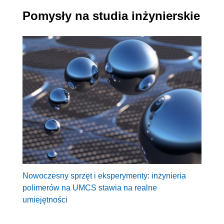
Pomysły na studia inżynierskie
Nowoczesny sprzęt i eksperymenty: inżynieria
polimerów na UMCS stawia na realne
umiejętności