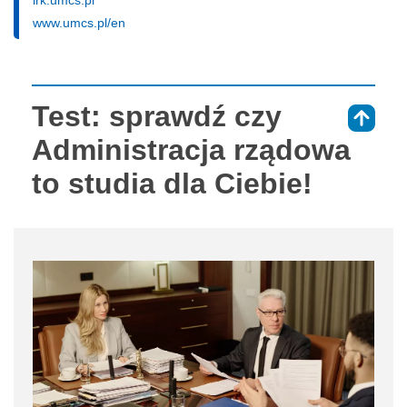
irk.umcs.pl
www.umcs.pl/en
Test: sprawdź czy
⇑
Administracja rządowa
to studia dla Ciebie!