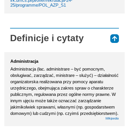
irk.umcs.pl/pl/offer/rekrutacja-24-
25/programme/POL_AZP_S1
Definicje i cytaty
⇑
Administracja
Administracja (łac. administrare – być pomocnym,
obsługiwać, zarządzać, ministrare – służyć) – działalność
organizatorska realizowana przy pomocy aparatu
urzędniczego, obejmująca zakres spraw o charakterze
publicznym, regulowana przez ogólne normy prawne. W
innym ujęciu może także oznaczać zarządzanie
jakimikolwiek sprawami, własnymi (np. gospodarstwem
domowym) lub cudzymi (np. czyimś przedsiębiorstwem).
Wikipedia