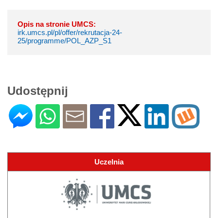
Opis na stronie UMCS:
irk.umcs.pl/pl/offer/rekrutacja-24-
25/programme/POL_AZP_S1
Udostępnij
Uczelnia