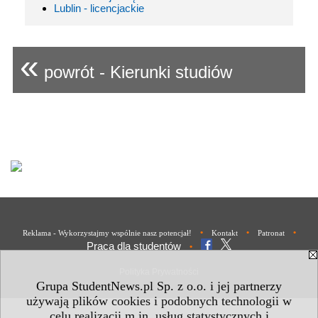
Lublin - licencjackie
«
powrót - Kierunki studiów
•
•
•
Reklama - Wykorzystajmy wspólnie nasz potencjał!
Kontakt
Patronat
Praca dla studentów
•
Polityka Prywatności
Grupa StudentNews.pl Sp. z o.o. i jej partnerzy
używają plików cookies i podobnych technologii w
celu realizacji m.in. usług statystycznych i