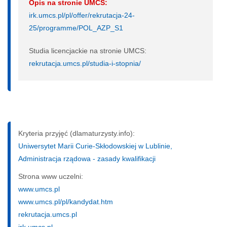
Opis na stronie UMCS:
irk.umcs.pl/pl/offer/rekrutacja-24-
25/programme/POL_AZP_S1
Studia licencjackie na stronie UMCS:
rekrutacja.umcs.pl/studia-i-stopnia/
Kryteria przyjęć (dlamaturzysty.info):
Uniwersytet Marii Curie-Skłodowskiej w Lublinie,
Administracja rządowa - zasady kwalifikacji
Strona www uczelni:
www.umcs.pl
www.umcs.pl/pl/kandydat.htm
rekrutacja.umcs.pl