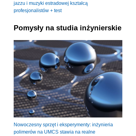
jazzu i muzyki estradowej kształcą
profesjonalistów + test
Pomysły na studia inżynierskie
Nowoczesny sprzęt i eksperymenty: inżynieria
polimerów na UMCS stawia na realne