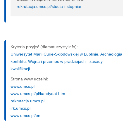
rekrutacja.umcs.pl/studia-i-stopnia/
Kryteria przyjęć (dlamaturzysty.info):
Uniwersytet Marii Curie-Skłodowskiej w Lublinie, Archeologia
konfliktu. Wojna i przemoc w pradziejach - zasady
kwalifikacji
Strona www uczelni:
www.umcs.pl
www.umcs.pl/pl/kandydat.htm
rekrutacja.umcs.pl
irk.umcs.pl
www.umcs.pl/en