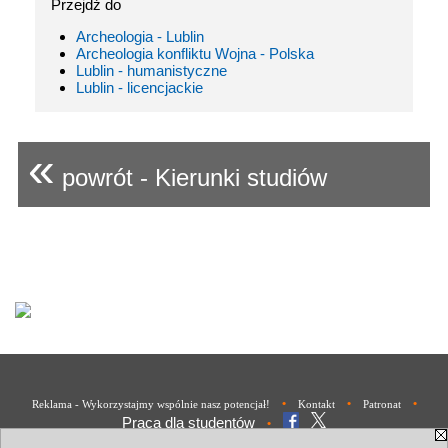
Przejdź do
Archeologia - Lublin
Archeologia konfliktu Wojna - Polska
Lublin - humanistyczne
Lublin - licencjackie
«
powrót - Kierunki studiów
•
•
•
Reklama - Wykorzystajmy wspólnie nasz potencjał!
Kontakt
Patronat
Praca dla studentów
•