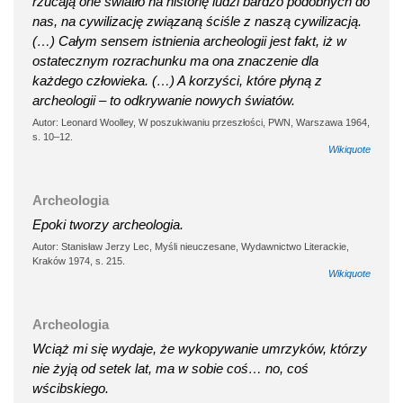
rzucają one światło na historię ludzi bardzo podobnych do
nas, na cywilizację związaną ściśle z naszą cywilizacją.
(…) Całym sensem istnienia archeologii jest fakt, iż w
ostatecznym rozrachunku ma ona znaczenie dla
każdego człowieka. (…) A korzyści, które płyną z
archeologii – to odkrywanie nowych światów.
Autor: Leonard Woolley, W poszukiwaniu przeszłości, PWN, Warszawa 1964,
s. 10–12.
Wikiquote
Archeologia
Epoki tworzy archeologia.
Autor: Stanisław Jerzy Lec, Myśli nieuczesane, Wydawnictwo Literackie,
Kraków 1974, s. 215.
Wikiquote
Archeologia
Wciąż mi się wydaje, że wykopywanie umrzyków, którzy
nie żyją od setek lat, ma w sobie coś… no, coś
wścibskiego.