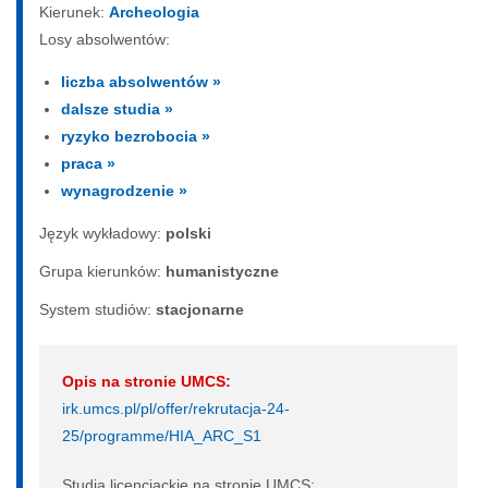
Kierunek:
Archeologia
Losy absolwentów:
liczba absolwentów »
dalsze studia »
ryzyko bezrobocia »
praca »
wynagrodzenie »
Język wykładowy:
polski
Grupa kierunków:
humanistyczne
System studiów:
sta­cjo­nar­ne
Opis na stronie UMCS:
irk.umcs.pl/pl/offer/rekrutacja-24-
25/programme/HIA_ARC_S1
Studia licencjackie na stronie UMCS: