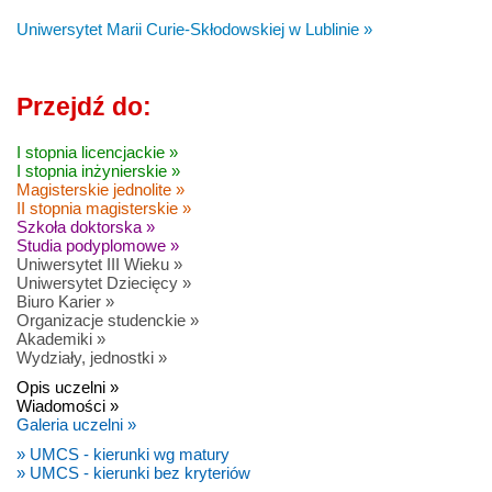
Uniwersytet Marii Curie-Skłodowskiej w Lublinie »
Przejdź do:
I stopnia licencjackie »
I stopnia inżynierskie »
Magisterskie jednolite »
II stopnia magisterskie »
Szkoła doktorska »
Studia podyplomowe »
Uniwersytet III Wieku »
Uniwersytet Dziecięcy »
Biuro Karier »
Organizacje studenckie »
Akademiki »
Wydziały, jednostki »
Opis uczelni »
Wiadomości »
Galeria uczelni »
» UMCS - kierunki wg matury
» UMCS - kierunki bez kryteriów