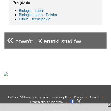
Przejdź do
Biologia - Lublin
Biologia sportu - Polska
Lublin - licencjackie
«
powrót - Kierunki studiów
•
•
•
Reklama - Wykorzystajmy wspólnie nasz potencjał!
Kontakt
Patronat
Praca dla studentów
•