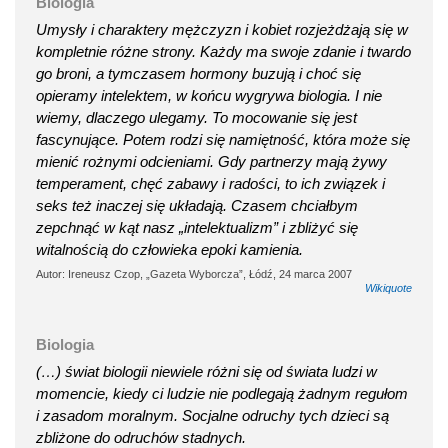
Biologia
Umysły i charaktery mężczyzn i kobiet rozjeżdżają się w
kompletnie różne strony. Każdy ma swoje zdanie i twardo
go broni, a tymczasem hormony buzują i choć się
opieramy intelektem, w końcu wygrywa biologia. I nie
wiemy, dlaczego ulegamy. To mocowanie się jest
fascynujące. Potem rodzi się namiętność, która może się
mienić rożnymi odcieniami. Gdy partnerzy mają żywy
temperament, chęć zabawy i radości, to ich związek i
seks też inaczej się układają. Czasem chciałbym
zepchnąć w kąt nasz „intelektualizm” i zbliżyć się
witalnością do człowieka epoki kamienia.
Autor: Ireneusz Czop, „Gazeta Wyborcza”, Łódź, 24 marca 2007
Wikiquote
Biologia
(…) świat biologii niewiele różni się od świata ludzi w
momencie, kiedy ci ludzie nie podlegają żadnym regułom
i zasadom moralnym. Socjalne odruchy tych dzieci są
zbliżone do odruchów stadnych.