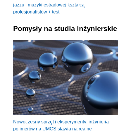
jazzu i muzyki estradowej kształcą
profesjonalistów + test
Pomysły na studia inżynierskie
Nowoczesny sprzęt i eksperymenty: inżynieria
polimerów na UMCS stawia na realne