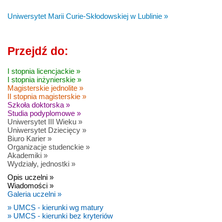
Uniwersytet Marii Curie-Skłodowskiej w Lublinie »
Przejdź do:
I stopnia licencjackie »
I stopnia inżynierskie »
Magisterskie jednolite »
II stopnia magisterskie »
Szkoła doktorska »
Studia podyplomowe »
Uniwersytet III Wieku »
Uniwersytet Dziecięcy »
Biuro Karier »
Organizacje studenckie »
Akademiki »
Wydziały, jednostki »
Opis uczelni »
Wiadomości »
Galeria uczelni »
» UMCS - kierunki wg matury
» UMCS - kierunki bez kryteriów