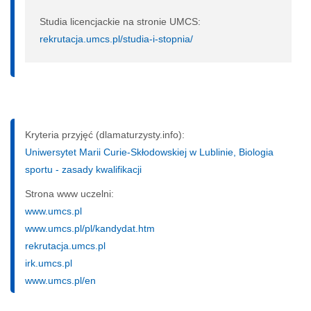
Studia licencjackie na stronie UMCS:
rekrutacja.umcs.pl/studia-i-stopnia/
Kryteria przyjęć (dlamaturzysty.info):
Uniwersytet Marii Curie-Skłodowskiej w Lublinie, Biologia
sportu - zasady kwalifikacji
Strona www uczelni:
www.umcs.pl
www.umcs.pl/pl/kandydat.htm
rekrutacja.umcs.pl
irk.umcs.pl
www.umcs.pl/en