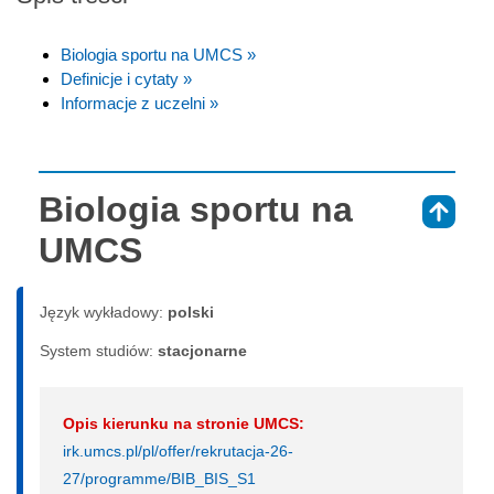
Biologia sportu na UMCS »
Definicje i cytaty »
Informacje z uczelni »
Biologia sportu na
⇑
UMCS
Język wykładowy:
polski
System studiów:
sta­cjo­nar­ne
Opis kierunku na stronie UMCS:
irk.umcs.pl/pl/offer/rekrutacja-26-
27/programme/BIB_BIS_S1