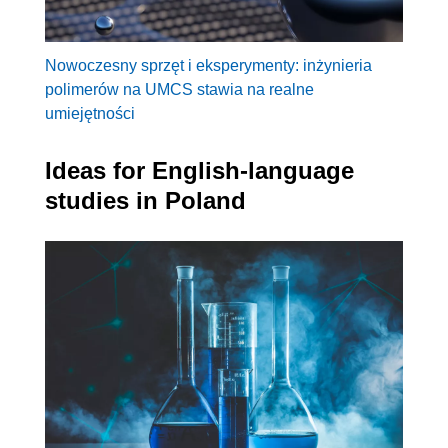
Nowoczesny sprzęt i eksperymenty: inżynieria
polimerów na UMCS stawia na realne
umiejętności
Ideas for English-language
studies in Poland