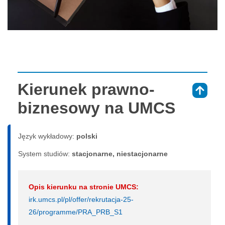
Kierunek prawno-
⇑
biznesowy na UMCS
Język wykładowy:
polski
System studiów:
sta­cjo­nar­ne, nie­sta­cjo­nar­ne
Opis kierunku na stronie UMCS:
irk.umcs.pl/pl/offer/rekrutacja-25-
26/programme/PRA_PRB_S1