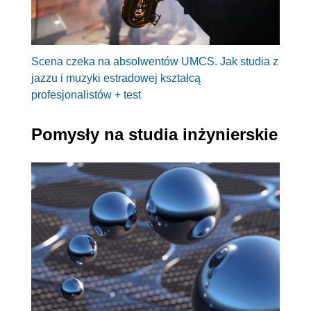
Scena czeka na absolwentów UMCS. Jak studia z
jazzu i muzyki estradowej kształcą
profesjonalistów + test
Pomysły na studia inżynierskie