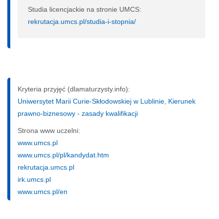
Studia licencjackie na stronie UMCS:
rekrutacja.umcs.pl/studia-i-stopnia/
Kryteria przyjęć (dlamaturzysty.info):
Uniwersytet Marii Curie-Skłodowskiej w Lublinie, Kierunek
prawno-biznesowy - zasady kwalifikacji
Strona www uczelni:
www.umcs.pl
www.umcs.pl/pl/kandydat.htm
rekrutacja.umcs.pl
irk.umcs.pl
www.umcs.pl/en