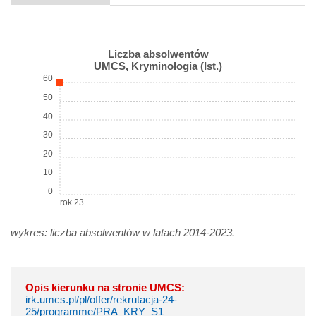
Liczba absolwentów
UMCS, Kryminologia (Ist.)
60
50
40
30
20
10
0
rok 23
wykres: liczba absolwentów w latach 2014-2023.
Opis kierunku na stronie UMCS:
irk.umcs.pl/pl/offer/rekrutacja-24-
25/programme/PRA_KRY_S1