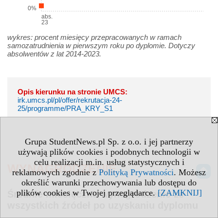
0%
abs.
23
wykres: procent miesięcy przepracowanych w ramach
samozatrudnienia w pierwszym roku po dyplomie. Dotyczy
absolwentów z lat 2014-2023.
Opis kierunku na stronie UMCS:
irk.umcs.pl/pl/offer/rekrutacja-24-
25/programme/PRA_KRY_S1
Grupa StudentNews.pl Sp. z o.o. i jej partnerzy
używają plików cookies i podobnych technologii w
celu realizacji m.in. usług statystycznych i
WYNAGRODZENIE
reklamowych zgodnie z
Polityką Prywatności
. Możesz
określić warunki przechowywania lub dostępu do
plików cookies w Twojej przeglądarce.
[ZAMKNIJ]
Średnie miesięczne wynagrodzenie ze
wszystkich źródeł po uzyskaniu dyplomu