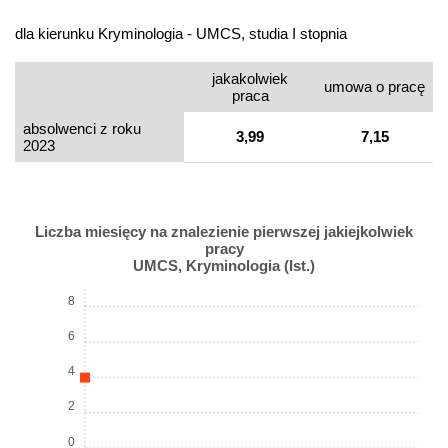
dla kierunku Kryminologia - UMCS, studia I stopnia
jakakolwiek
umowa o pracę
praca
absolwenci z roku
3,99
7,15
2023
Liczba miesięcy na znalezienie pierwszej jakiejkolwiek
pracy
UMCS, Kryminologia (Ist.)
8
6
4
2
0