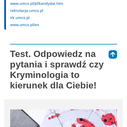
www.umcs.pl/pl/kandydat.htm
rekrutacja.umcs.pl
irk.umcs.pl
www.umcs.pl/en
Test. Odpowiedz na
⇑
pytania i sprawdź czy
Kryminologia to
kierunek dla Ciebie!