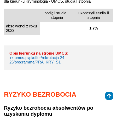
dla kierunku Kryminologia - UMCS, studia I stopnia
podjęli studia II
ukończyli studia II
stopnia
stopnia
absolwenci z roku
1,7%
2023
Opis kierunku na stronie UMCS:
irk.umcs.pl/pl/offer/rekrutacja-24-
25/programme/PRA_KRY_S1
RYZYKO BEZROBOCIA
Ryzyko bezrobocia absolwentów po
uzyskaniu dyplomu