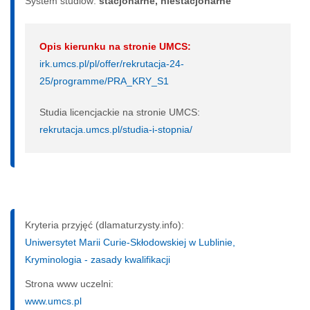
System studiów:
sta­cjo­nar­ne, nie­sta­cjo­nar­ne
Opis kierunku na stronie UMCS:
irk.umcs.pl/pl/offer/rekrutacja-24-
25/programme/PRA_KRY_S1
Studia licencjackie na stronie UMCS:
rekrutacja.umcs.pl/studia-i-stopnia/
Kryteria przyjęć (dlamaturzysty.info):
Uniwersytet Marii Curie-Skłodowskiej w Lublinie,
Kryminologia - zasady kwalifikacji
Strona www uczelni:
www.umcs.pl