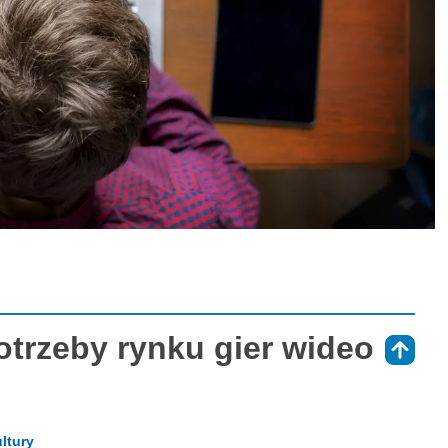
otrzeby rynku gier wideo
⇑
ltury