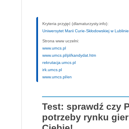
Kryteria przyjęć (dlamaturzysty.info):
Uniwersytet Marii Curie-Skłodowskiej w Lublinie
Strona www uczelni:
www.umcs.pl
www.umcs.pl/pl/kandydat.htm
rekrutacja.umcs.pl
irk.umcs.pl
www.umcs.pl/en
Test: sprawdź czy 
potrzeby rynku gier
Ciebie!