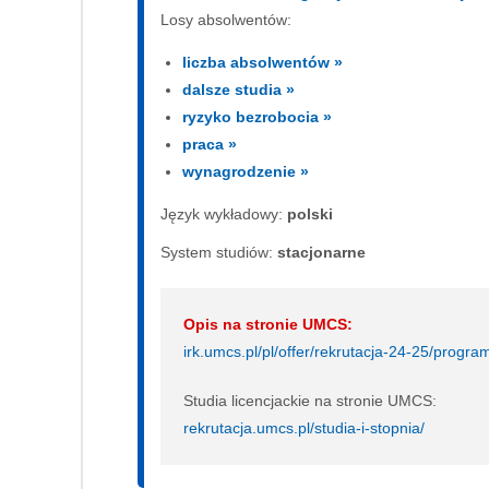
Losy absolwentów:
liczba absolwentów »
dalsze studia »
ryzyko bezrobocia »
praca »
wynagrodzenie »
Język wykładowy:
polski
System studiów:
sta­cjo­nar­ne
Opis na stronie UMCS:
irk.umcs.pl/pl/offer/rekrutacja-24-25/pro
Studia licencjackie na stronie UMCS:
rekrutacja.umcs.pl/studia-i-stopnia/