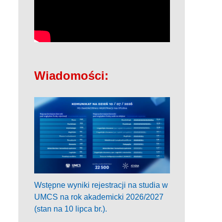
Wiadomości:
Wstępne wyniki rejestracji na studia w
UMCS na rok akademicki 2026/2027
(stan na 10 lipca br.).