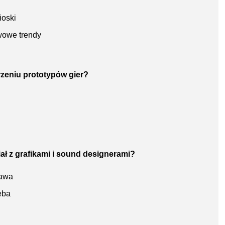
ioski
wowe trendy
rzeniu prototypów gier?
iał z grafikami i sound designerami?
tawa
eba