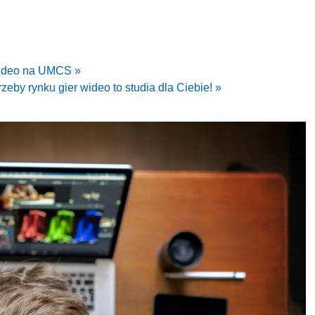
 wideo na UMCS »
zeby rynku gier wideo to studia dla Ciebie! »