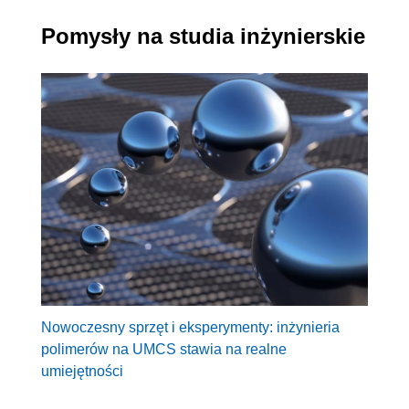
Pomysły na studia inżynierskie
Nowoczesny sprzęt i eksperymenty: inżynieria
polimerów na UMCS stawia na realne
umiejętności