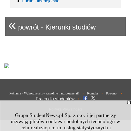
Lublin - licencjackie
«
powrót - Kierunki studiów
•
•
•
Reklama - Wykorzystajmy wspólnie nasz potencjał!
Kontakt
Patronat
Praca dla studentów
•
Polityka Prywatności
Grupa StudentNews.pl Sp. z o.o. i jej partnerzy
używają plików cookies i podobnych technologii w
celu realizacji m.in. usług statystycznych i