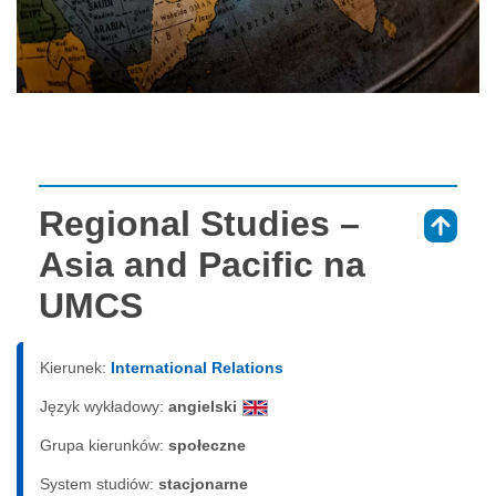
Regional Studies –
⇑
Asia and Pacific na
UMCS
Kierunek:
International Relations
Język wykładowy:
angielski
Grupa kierunków:
społeczne
System studiów:
sta­cjo­nar­ne