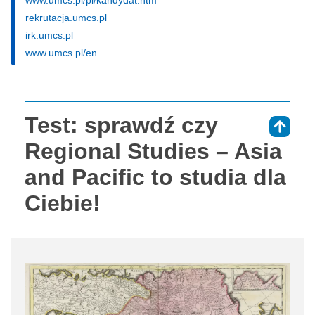
www.umcs.pl/pl/kandydat.htm
rekrutacja.umcs.pl
irk.umcs.pl
www.umcs.pl/en
Test: sprawdź czy
⇑
Regional Studies – Asia
and Pacific to studia dla
Ciebie!