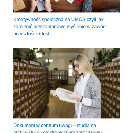
Kreatywność społeczna na UMCS czyli jak
zamienić nieszablonowe myślenie w zawód
przyszłości + test
Dokument w centrum uwagi – studia na
archiwistyce i elektronicznym zarządzaniu