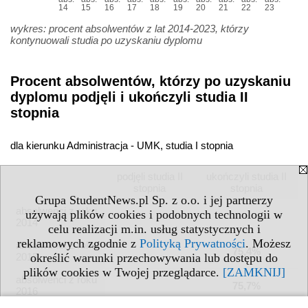
14
15
16
17
18
19
20
21
22
23
wykres: procent absolwentów z lat 2014-2023, którzy
kontynuowali studia po uzyskaniu dyplomu
Procent absolwentów, którzy po uzyskaniu
dyplomu podjęli i ukończyli studia II
stopnia
dla kierunku Administracja - UMK, studia I stopnia
podjęli studia II
ukończyli studia II
stopnia
stopnia
Grupa StudentNews.pl Sp. z o.o. i jej partnerzy
absolwenci z roku
używają plików cookies i podobnych technologii w
2014
celu realizacji m.in. usług statystycznych i
reklamowych zgodnie z
Polityką Prywatności
. Możesz
absolwenci z roku
75,4%
2015
określić warunki przechowywania lub dostępu do
plików cookies w Twojej przeglądarce.
[ZAMKNIJ]
absolwenci z roku
75,7%
2016