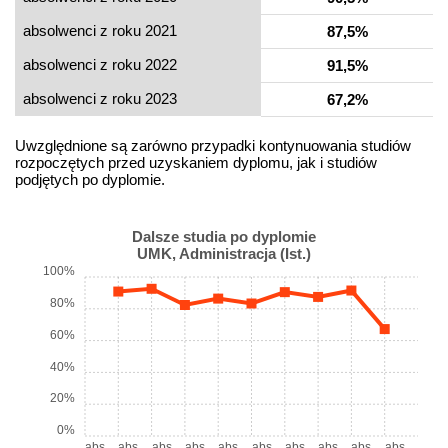
absolwenci z roku 2021
87,5%
absolwenci z roku 2022
91,5%
absolwenci z roku 2023
67,2%
Uwzględnione są zarówno przypadki kontynuowania studiów
rozpoczętych przed uzyskaniem dyplomu, jak i studiów
podjętych po dyplomie.
Dalsze studia po dyplomie
UMK, Administracja (Ist.)
100%
80%
60%
40%
20%
0%
abs.
abs.
abs.
abs.
abs.
abs.
abs.
abs.
abs.
abs.