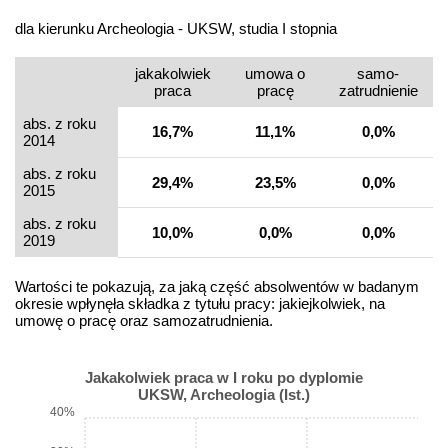
dla kierunku Archeologia - UKSW, studia I stopnia
jakakolwiek
umowa o
samo­
praca
pracę
zatrudnienie
abs. z roku
16,7%
11,1%
0,0%
2014
abs. z roku
29,4%
23,5%
0,0%
2015
abs. z roku
10,0%
0,0%
0,0%
2019
Wartości te pokazują, za jaką część absolwentów w badanym
okresie wpłynęła składka z tytułu pracy: jakiejkolwiek, na
umowę o pracę oraz samozatrudnienia.
Jakakolwiek praca w I roku po dyplomie
UKSW, Archeologia (Ist.)
40%