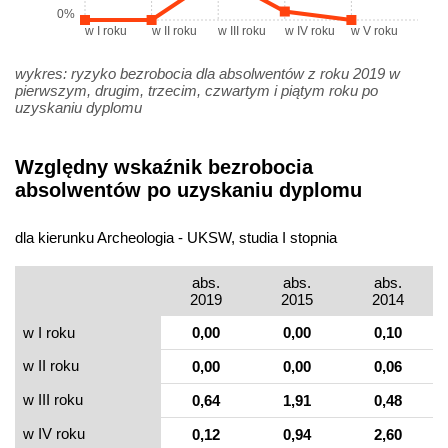
0%
w I roku
w II roku
w III roku
w IV roku
w V roku
wykres: ryzyko bezrobocia dla absolwentów z roku 2019 w
pierwszym, drugim, trzecim, czwartym i piątym roku po
uzyskaniu dyplomu
Względny wskaźnik bezrobocia
absolwentów po uzyskaniu dyplomu
dla kierunku Archeologia - UKSW, studia I stopnia
abs.
abs.
abs.
2019
2015
2014
w I roku
0,00
0,00
0,10
w II roku
0,00
0,00
0,06
w III roku
0,64
1,91
0,48
w IV roku
0,12
0,94
2,60