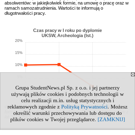
absolwentów: w jakiejkolwiek formie, na umowę o pracę oraz w
ramach samozatrudnienia. Wartości te informują o
długotrwałości pracy.
Czas pracy w I roku po dyplomie
UKSW, Archeologia (Ist.)
20%
15%
10%
5%
Grupa StudentNews.pl Sp. z o.o. i jej partnerzy
0%
używają plików cookies i podobnych technologii w
abs.
abs.
abs.
14
15
19
celu realizacji m.in. usług statystycznych i
reklamowych zgodnie z
Polityką Prywatności
. Możesz
wykres: procent miesięcy przepracowanych w jakiejkolwiek
formie w pierwszym roku po dyplomie. Dotyczy absolwentów z
określić warunki przechowywania lub dostępu do
lat 2014-2023.
plików cookies w Twojej przeglądarce.
[ZAMKNIJ]
Czas pracy w I roku po dyplomie na umowę o pracę