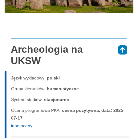
Archeologia na
⇑
UKSW
Język wykładowy:
polski
Grupa kierunków:
humanistyczne
System studiów:
sta­cjo­nar­ne
Ocena programowa PKA:
ocena pozytywna, data: 2025-
07-17
inne oceny