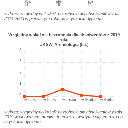
abs.
abs.
abs.
14
15
19
wykres: względny wskaźnik bezrobocia dla absolwentów z lat
2014-2023 w pierwszym roku po uzyskaniu dyplomu
Względny wskaźnik bezrobocia dla absolwentów z 2019
roku
UKSW, Archeologia (Ist.)
4
3
2
1
0
w I roku
w II roku
w III roku
w IV roku
w V roku
wykres: względny wskaźnik bezrobocia dla absolwentów z roku
2019 w pierwszym, drugim, trzecim, czwartym i piątym roku po
uzyskaniu dyplomu