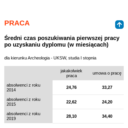
PRACA
Średni czas poszukiwania pierwszej pracy
po uzyskaniu dyplomu (w miesiącach)
dla kierunku Archeologia - UKSW, studia I stopnia
jakakolwiek
umowa o pracę
praca
absolwenci z roku
24,76
33,27
2014
absolwenci z roku
22,62
24,20
2015
absolwenci z roku
28,10
34,40
2019