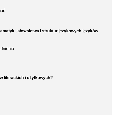
nać
ramatyki, słownictwa i struktur językowych języków
adnienia
ów literackich i użytkowych?