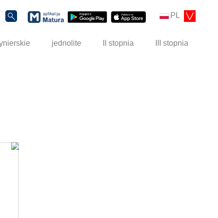
PL
ynierskie
jednolite
II stopnia
III stopnia