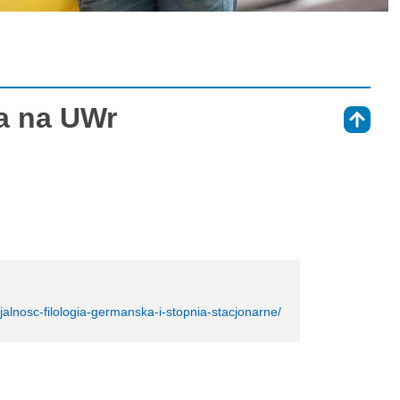
a na UWr
⇑
cjalnosc-filologia-germanska-i-stopnia-stacjonarne/