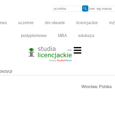
news
uczelnie
dni otwarte
licencjackie
inż
podyplomowe
MBA
edubaza
spozycji
Wrocław, Polska