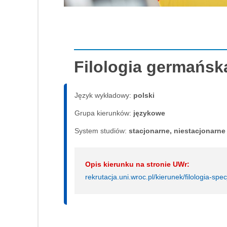
Filologia germańsk
Język wykładowy:
polski
Grupa kierunków:
językowe
System studiów:
sta­cjo­nar­ne, nie­sta­cjo­nar­ne
Opis kierunku na stronie UWr:
rekrutacja.uni.wroc.pl/kierunek/filologia-spe