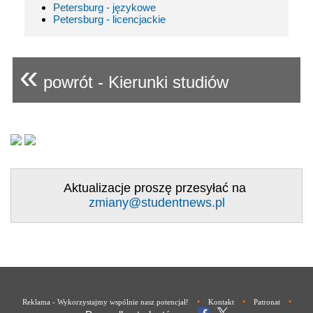
Petersburg - językowe
Petersburg - licencjackie
«
powrót - Kierunki studiów
Aktualizacje proszę przesyłać na
zmiany@studentnews.pl
•
•
•
Reklama - Wykorzystajmy wspólnie nasz potencjał!
Kontakt
Patronat