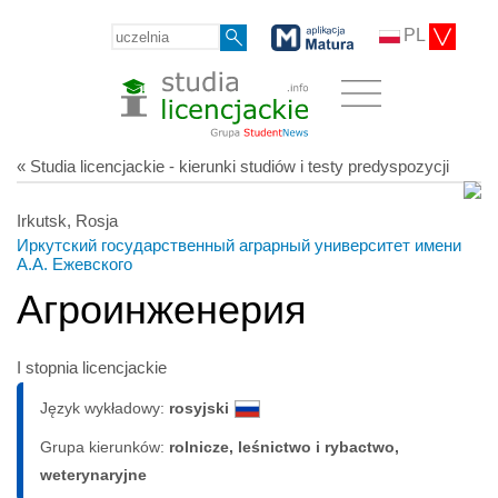
PL
« Studia licencjackie - kierunki studiów i testy predyspozycji
Irkutsk, Rosja
Иркутский государственный аграрный университет имени
А.А. Ежевского
Агроинженерия
I stopnia licencjackie
Język wykładowy:
rosyjski
Grupa kierunków:
rolnicze, leśnictwo i rybactwo,
weterynaryjne