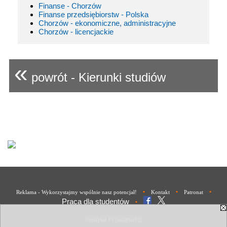
Finanse - Chorzów
Finanse przedsiębiorstw - Polska
Chorzów - ekonomiczne, administracyjne
Chorzów - licencjackie
«
powrót - Kierunki studiów
•
•
•
Reklama - Wykorzystajmy wspólnie nasz potencjał!
Kontakt
Patronat
Praca dla studentów
•
Polityka Prywatności