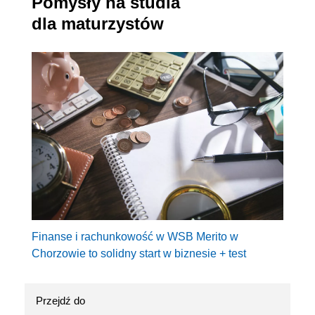
Pomysły na studia
dla maturzystów
Finanse i rachunkowość w WSB Merito w
Chorzowie to solidny start w biznesie + test
Przejdź do