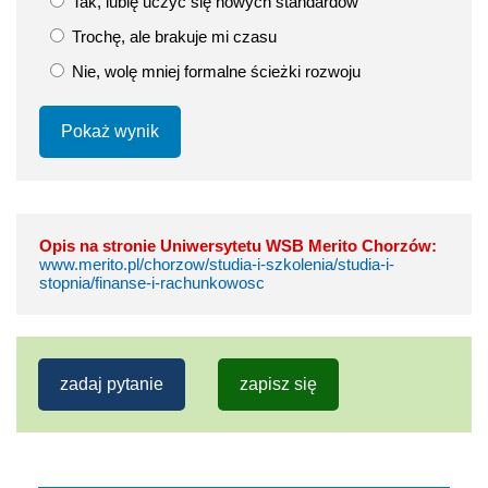
Tak, lubię uczyć się nowych standardów
Trochę, ale brakuje mi czasu
Nie, wolę mniej formalne ścieżki rozwoju
Pokaż wynik
Opis na stronie Uniwersytetu WSB Merito Chorzów:
www.merito.pl/chorzow/studia-i-szkolenia/studia-i-
stopnia/finanse-i-rachunkowosc
zadaj pytanie
zapisz się