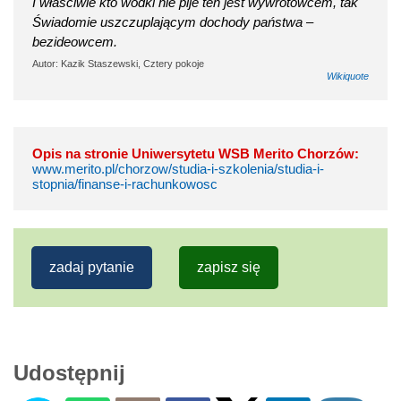
I właściwie kto wódki nie pije ten jest wywrotowcem, tak
Świadomie uszczuplającym dochody państwa –
bezideowcem.
Autor: Kazik Staszewski, Cztery pokoje
Wikiquote
Opis na stronie Uniwersytetu WSB Merito Chorzów:
www.merito.pl/chorzow/studia-i-szkolenia/studia-i-
stopnia/finanse-i-rachunkowosc
zadaj pytanie
zapisz się
Udostępnij