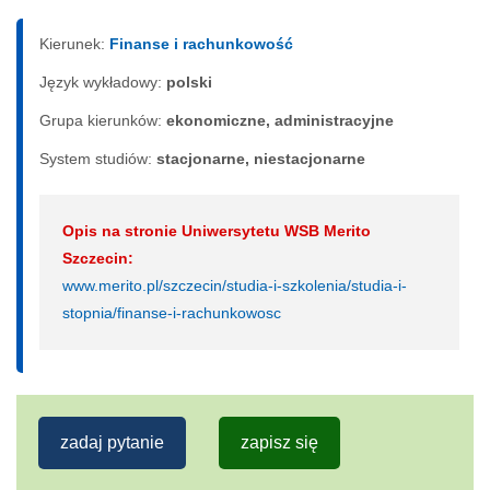
Kierunek:
Finanse i rachunkowość
Język wykładowy:
polski
Grupa kierunków:
ekonomiczne, administracyjne
System studiów:
sta­cjo­nar­ne, nie­sta­cjo­nar­ne
Opis na stronie Uniwersytetu WSB Merito
Szczecin:
www.merito.pl/szczecin/studia-i-szkolenia/studia-i-
stopnia/finanse-i-rachunkowosc
zadaj pytanie
zapisz się