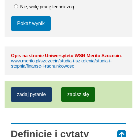
Nie, wolę pracę techniczną
Pokaż wynik
Opis na stronie Uniwersytetu WSB Merito Szczecin:
www.merito.pl/szczecin/studia-i-szkolenia/studia-i-
stopnia/finanse-i-rachunkowosc
zadaj pytanie
zapisz się
Definicje i cytaty
⇑