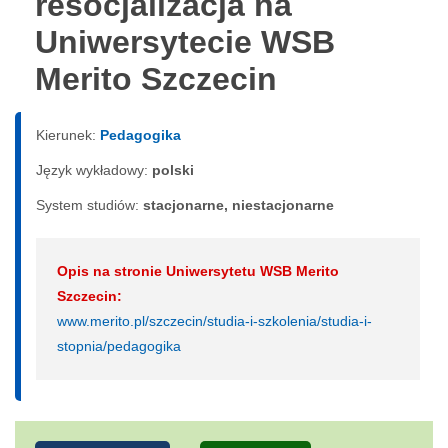
resocjalizacja na
Uniwersytecie WSB
Merito Szczecin
Kierunek:
Pedagogika
Język wykładowy:
polski
System studiów:
sta­cjo­nar­ne, nie­sta­cjo­nar­ne
Opis na stronie Uniwersytetu WSB Merito
Szczecin:
www.merito.pl/szczecin/studia-i-szkolenia/studia-i-
stopnia/pedagogika