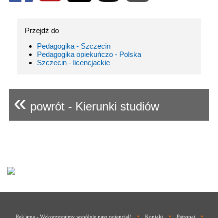
Przejdź do
Pedagogika - Szczecin
Pedagogika opiekuńczo - Polska
Szczecin - licencjackie
«
powrót - Kierunki studiów
•
•
•
Reklama - Wykorzystajmy wspólnie nasz potencjał!
Kontakt
Patronat