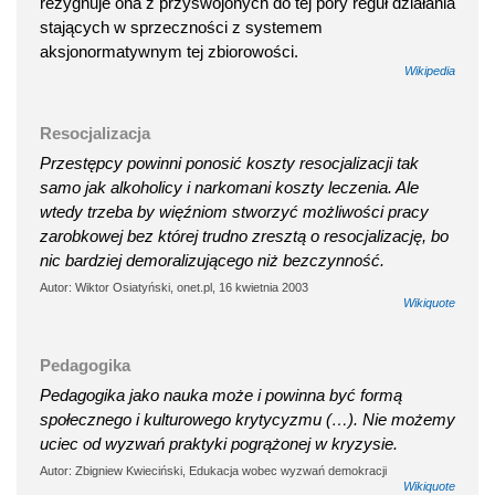
rezygnuje ona z przyswojonych do tej pory reguł działania
stających w sprzeczności z systemem
aksjonormatywnym tej zbiorowości.
Wikipedia
Resocjalizacja
Przestępcy powinni ponosić koszty resocjalizacji tak
samo jak alkoholicy i narkomani koszty leczenia. Ale
wtedy trzeba by więźniom stworzyć możliwości pracy
zarobkowej bez której trudno zresztą o resocjalizację, bo
nic bardziej demoralizującego niż bezczynność.
Autor: Wiktor Osiatyński, onet.pl, 16 kwietnia 2003
Wikiquote
Pedagogika
Pedagogika jako nauka może i powinna być formą
społecznego i kulturowego krytycyzmu (…). Nie możemy
uciec od wyzwań praktyki pogrążonej w kryzysie.
Autor: Zbigniew Kwieciński, Edukacja wobec wyzwań demokracji
Wikiquote