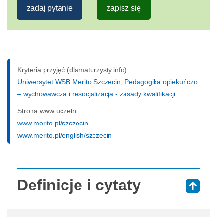
zadaj pytanie
zapisz się
Kryteria przyjęć (dlamaturzysty.info):
Uniwersytet WSB Merito Szczecin, Pedagogika opiekuńczo
– wychowawcza i resocjalizacja - zasady kwalifikacji
Strona www uczelni:
www.merito.pl/szczecin
www.merito.pl/english/szczecin
Definicje i cytaty
⇑