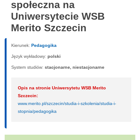
społeczna na
Uniwersytecie WSB
Merito Szczecin
Kierunek:
Pedagogika
Język wykładowy:
polski
System studiów:
sta­cjo­nar­ne, nie­sta­cjo­nar­ne
Opis na stronie Uniwersytetu WSB Merito
Szczecin:
www.merito.pl/szczecin/studia-i-szkolenia/studia-i-
stopnia/pedagogika