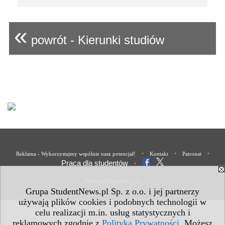
«
powrót - Kierunki studiów
•
•
•
Reklama - Wykorzystajmy wspólnie nasz potencjał!
Kontakt
Patronat
Praca dla studentów
•
Polityka Prywatności
Grupa StudentNews.pl Sp. z o.o. i jej partnerzy
używają plików cookies i podobnych technologii w
celu realizacji m.in. usług statystycznych i
reklamowych zgodnie z
Polityką Prywatności
. Możesz