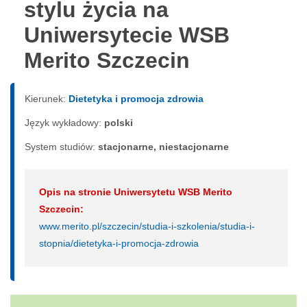
stylu życia na
Uniwersytecie WSB
Merito Szczecin
Kierunek:
Dietetyka i promocja zdrowia
Język wykładowy:
polski
System studiów:
sta­cjo­nar­ne, nie­sta­cjo­nar­ne
Opis na stronie Uniwersytetu WSB Merito
Szczecin:
www.merito.pl/szczecin/studia-i-szkolenia/studia-i-
stopnia/dietetyka-i-promocja-zdrowia