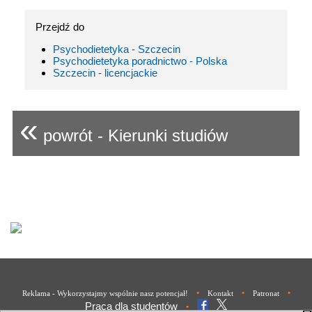
Przejdź do
Psychodietetyka - Szczecin
Psychodietetyka poradnictwo - Polska
Szczecin - licencjackie
«
powrót - Kierunki studiów
•
•
•
Reklama - Wykorzystajmy wspólnie nasz potencjał!
Kontakt
Patronat
Praca dla studentów
•