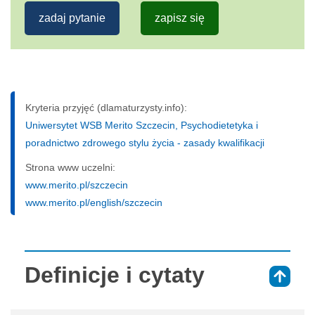
zadaj pytanie
zapisz się
Kryteria przyjęć (dlamaturzysty.info):
Uniwersytet WSB Merito Szczecin, Psychodietetyka i
poradnictwo zdrowego stylu życia - zasady kwalifikacji
Strona www uczelni:
www.merito.pl/szczecin
www.merito.pl/english/szczecin
Definicje i cytaty
⇑