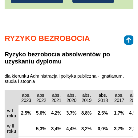
RYZYKO BEZROBOCIA
Ryzyko bezrobocia absolwentów po
uzyskaniu dyplomu
dla kierunku Administracja i polityka publiczna - Ignatianum,
studia I stopnia
abs.
abs.
abs.
abs.
abs.
abs.
abs.
abs
2023
2022
2021
2020
2019
2018
2017
201
w I
2,5%
5,6%
4,2%
3,7%
8,8%
2,5%
1,7%
4,5
roku
w II
5,3%
3,4%
4,4%
3,2%
0,0%
3,7%
2,3
roku