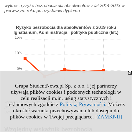
wykres: ryzyko bezrobocia dla absolwentów z lat 2014-2023 w
pierwszym roku po uzyskaniu dyplomu
Ryzyko bezrobocia dla absolwentów z 2019 roku
Ignatianum, Administracja i polityka publiczna (Ist.)
15%
10%
5%
0%
Grupa StudentNews.pl Sp. z o.o. i jej partnerzy
w I roku
w II roku
w III roku
w IV roku
w V roku
używają plików cookies i podobnych technologii w
celu realizacji m.in. usług statystycznych i
wykres: ryzyko bezrobocia dla absolwentów z roku 2019 w
reklamowych zgodnie z
Polityką Prywatności
. Możesz
pierwszym, drugim, trzecim, czwartym i piątym roku po
określić warunki przechowywania lub dostępu do
uzyskaniu dyplomu
plików cookies w Twojej przeglądarce.
[ZAMKNIJ]
Względny wskaźnik bezrobocia