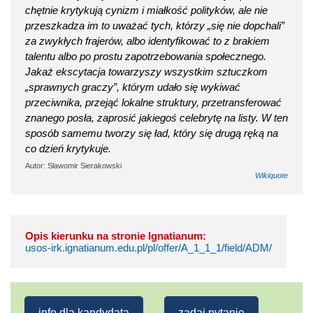
chętnie krytykują cynizm i miałkość polityków, ale nie
przeszkadza im to uważać tych, którzy „się nie dopchali”
za zwykłych frajerów, albo identyfikować to z brakiem
talentu albo po prostu zapotrzebowania społecznego.
Jakaż ekscytacja towarzyszy wszystkim sztuczkom
„sprawnych graczy”, którym udało się wykiwać
przeciwnika, przejąć lokalne struktury, przetransferować
znanego posła, zaprosić jakiegoś celebrytę na listy. W ten
sposób samemu tworzy się ład, który się drugą ręką na
co dzień krytykuje.
Autor: Sławomir Sierakowski
Wikiquote
Opis kierunku na stronie Ignatianum:
usos-irk.ignatianum.edu.pl/pl/offer/A_1_1_1/field/ADM/
info dla kandydata
zadaj pytanie