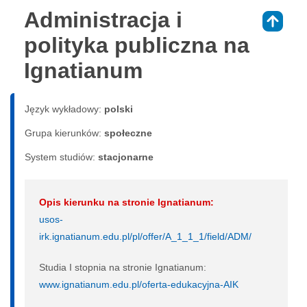
Administracja i
⇑
polityka publiczna na
Ignatianum
Język wykładowy:
polski
Grupa kierunków:
społeczne
System studiów:
sta­cjo­nar­ne
Opis kierunku na stronie Ignatianum:
usos-
irk.ignatianum.edu.pl/pl/offer/A_1_1_1/field/ADM/
Studia I stopnia na stronie Ignatianum:
www.ignatianum.edu.pl/oferta-edukacyjna-AIK