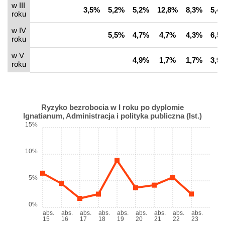
w III
3,5%
5,2%
5,2%
12,8%
8,3%
5,4
roku
w IV
5,5%
4,7%
4,7%
4,3%
6,5
roku
w V
4,9%
1,7%
1,7%
3,9
roku
Ryzyko bezrobocia w I roku po dyplomie
Ignatianum, Administracja i polityka publiczna (Ist.)
15%
10%
5%
0%
abs.
abs.
abs.
abs.
abs.
abs.
abs.
abs.
abs.
15
16
17
18
19
20
21
22
23