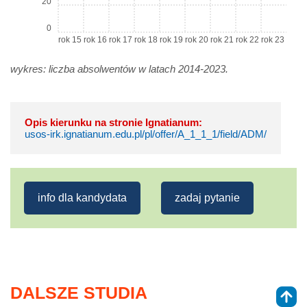
20
0
rok 15
rok 16
rok 17
rok 18
rok 19
rok 20
rok 21
rok 22
rok 23
wykres: liczba absolwentów w latach 2014-2023.
Opis kierunku na stronie Ignatianum:
usos-irk.ignatianum.edu.pl/pl/offer/A_1_1_1/field/ADM/
info dla kandydata
zadaj pytanie
DALSZE STUDIA