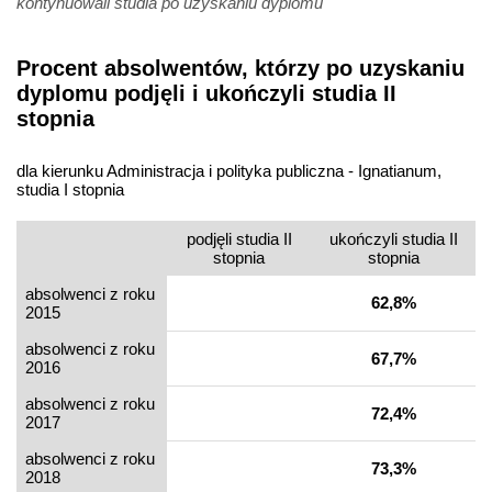
kontynuowali studia po uzyskaniu dyplomu
Procent absolwentów, którzy po uzyskaniu
dyplomu podjęli i ukończyli studia II
stopnia
dla kierunku Administracja i polityka publiczna - Ignatianum,
studia I stopnia
podjęli studia II
ukończyli studia II
stopnia
stopnia
absolwenci z roku
62,8%
2015
absolwenci z roku
67,7%
2016
absolwenci z roku
72,4%
2017
absolwenci z roku
73,3%
2018