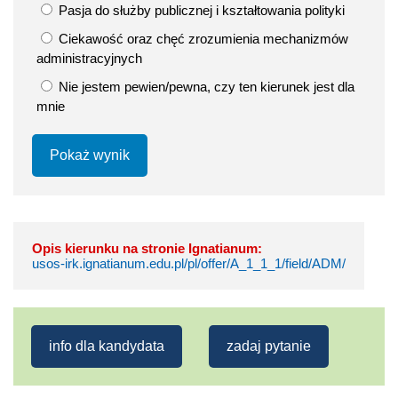
Pasja do służby publicznej i kształtowania polityki
Ciekawość oraz chęć zrozumienia mechanizmów
administracyjnych
Nie jestem pewien/pewna, czy ten kierunek jest dla
mnie
Pokaż wynik
Opis kierunku na stronie Ignatianum:
usos-irk.ignatianum.edu.pl/pl/offer/A_1_1_1/field/ADM/
info dla kandydata
zadaj pytanie