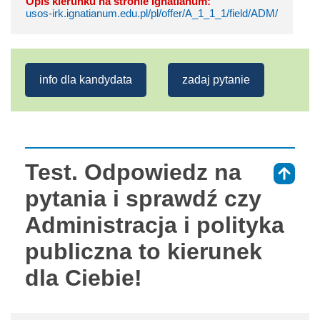
Opis kierunku na stronie Ignatianum:
usos-irk.ignatianum.edu.pl/pl/offer/A_1_1_1/field/ADM/
info dla kandydata
zadaj pytanie
Test. Odpowiedz na
⇑
pytania i sprawdź czy
Administracja i polityka
publiczna to kierunek
dla Ciebie!