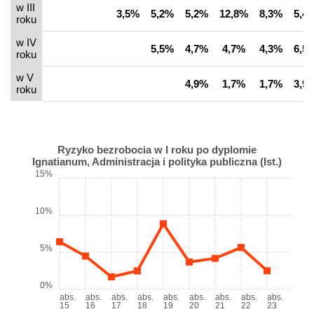
w III
3,5%
5,2%
5,2%
12,8%
8,3%
5,4
roku
w IV
5,5%
4,7%
4,7%
4,3%
6,5
roku
w V
4,9%
1,7%
1,7%
3,9
roku
Ryzyko bezrobocia w I roku po dyplomie
Ignatianum, Administracja i polityka publiczna (Ist.)
15%
10%
5%
0%
abs.
abs.
abs.
abs.
abs.
abs.
abs.
abs.
abs.
15
16
17
18
19
20
21
22
23