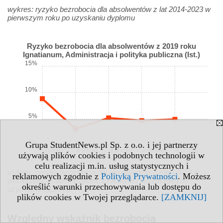
wykres: ryzyko bezrobocia dla absolwentów z lat 2014-2023 w
pierwszym roku po uzyskaniu dyplomu
Ryzyko bezrobocia dla absolwentów z 2019 roku
Ignatianum, Administracja i polityka publiczna (Ist.)
15%
10%
5%
0%
Grupa StudentNews.pl Sp. z o.o. i jej partnerzy
w I roku
w II roku
w III roku
w IV roku
w V roku
używają plików cookies i podobnych technologii w
celu realizacji m.in. usług statystycznych i
wykres: ryzyko bezrobocia dla absolwentów z roku 2019 w
reklamowych zgodnie z
Polityką Prywatności
. Możesz
pierwszym, drugim, trzecim, czwartym i piątym roku po
określić warunki przechowywania lub dostępu do
uzyskaniu dyplomu
plików cookies w Twojej przeglądarce.
[ZAMKNIJ]
Względny wskaźnik bezrobocia