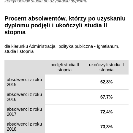
kontynuowali studia po uzyskaniu dyplomu
Procent absolwentów, którzy po uzyskaniu
dyplomu podjęli i ukończyli studia II
stopnia
dla kierunku Administracja i polityka publiczna - Ignatianum,
studia I stopnia
podjęli studia II
ukończyli studia II
stopnia
stopnia
absolwenci z roku
62,8%
2015
absolwenci z roku
67,7%
2016
absolwenci z roku
72,4%
2017
absolwenci z roku
73,3%
2018