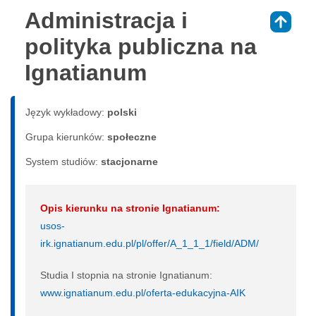
Administracja i
⇑
polityka publiczna na
Ignatianum
Język wykładowy:
polski
Grupa kierunków:
społeczne
System studiów:
sta­cjo­nar­ne
Opis kierunku na stronie Ignatianum:
usos-
irk.ignatianum.edu.pl/pl/offer/A_1_1_1/field/ADM/
Studia I stopnia na stronie Ignatianum:
www.ignatianum.edu.pl/oferta-edukacyjna-AIK