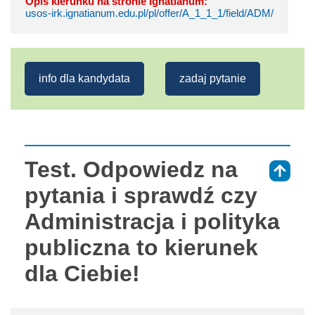
Opis kierunku na stronie Ignatianum:
usos-irk.ignatianum.edu.pl/pl/offer/A_1_1_1/field/ADM/
info dla kandydata
zadaj pytanie
Test. Odpowiedz na
⇑
pytania i sprawdź czy
Administracja i polityka
publiczna to kierunek
dla Ciebie!