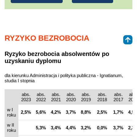
RYZYKO BEZROBOCIA
Ryzyko bezrobocia absolwentów po
uzyskaniu dyplomu
dla kierunku Administracja i polityka publiczna - Ignatianum,
studia I stopnia
abs.
abs.
abs.
abs.
abs.
abs.
abs.
abs
2023
2022
2021
2020
2019
2018
2017
201
w I
2,5%
5,6%
4,2%
3,7%
8,8%
2,5%
1,7%
4,5
roku
w II
5,3%
3,4%
4,4%
3,2%
0,0%
3,7%
2,3
roku