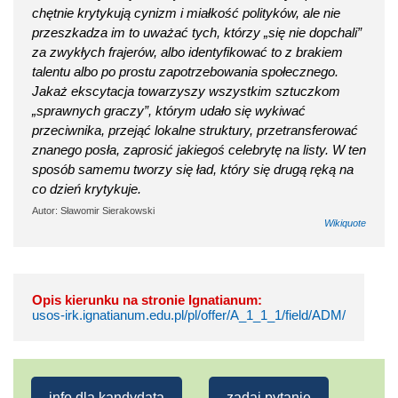
chętnie krytykują cynizm i miałkość polityków, ale nie
przeszkadza im to uważać tych, którzy „się nie dopchali”
za zwykłych frajerów, albo identyfikować to z brakiem
talentu albo po prostu zapotrzebowania społecznego.
Jakaż ekscytacja towarzyszy wszystkim sztuczkom
„sprawnych graczy”, którym udało się wykiwać
przeciwnika, przejąć lokalne struktury, przetransferować
znanego posła, zaprosić jakiegoś celebrytę na listy. W ten
sposób samemu tworzy się ład, który się drugą ręką na
co dzień krytykuje.
Autor: Sławomir Sierakowski
Wikiquote
Opis kierunku na stronie Ignatianum:
usos-irk.ignatianum.edu.pl/pl/offer/A_1_1_1/field/ADM/
info dla kandydata
zadaj pytanie