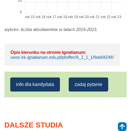
20
0
rok 15
rok 16
rok 17
rok 18
rok 19
rok 20
rok 21
rok 22
rok 23
wykres: liczba absolwentów w latach 2014-2023.
Opis kierunku na stronie Ignatianum:
usos-irk.ignatianum.edu.pl/pl/offer/A_1_1_1/field/ADM/
info dla kandydata
zadaj pytanie
DALSZE STUDIA