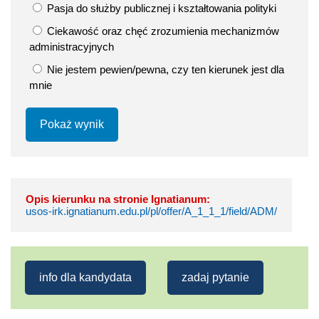
Pasja do służby publicznej i kształtowania polityki
Ciekawość oraz chęć zrozumienia mechanizmów
administracyjnych
Nie jestem pewien/pewna, czy ten kierunek jest dla
mnie
Pokaż wynik
Opis kierunku na stronie Ignatianum:
usos-irk.ignatianum.edu.pl/pl/offer/A_1_1_1/field/ADM/
info dla kandydata
zadaj pytanie