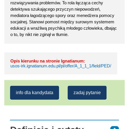
rozwiązywania problemów. To rola łącząca cechy
detektywa szukającego przyczyn niepowodzeń,
mediatora łagodzącego spory oraz menedżera pomocy
socjalnej. Stanowi pomost między surowym systemem
edukacji a wrażliwą psychiką młodego człowieka, dbając
o to, by nikt nie zginął w tłumie.
Opis kierunku na stronie Ignatianum:
usos-irk.ignatianum.edu.pl/pl/offer/A_1_1_1/field/PED/
info dla kandydata
zadaj pytanie