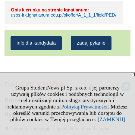
Opis kierunku na stronie Ignatianum:
usos-irk.ignatianum.edu.pl/pl/offer/A_1_1_1/field/PED/
info dla kandydata
zadaj pytanie
DALSZE STUDIA
Grupa StudentNews.pl Sp. z o.o. i jej partnerzy
używają plików cookies i podobnych technologii w
Procent absolwentów, którzy mieli
celu realizacji m.in. usług statystycznych i
reklamowych zgodnie z
Polityką Prywatności
. Możesz
doświadczenie studiowania po uzyskaniu
określić warunki przechowywania lub dostępu do
dyplomu:
plików cookies w Twojej przeglądarce.
[ZAMKNIJ]
dla kierunku Pedagogika - Ignatianum, studia I stopnia