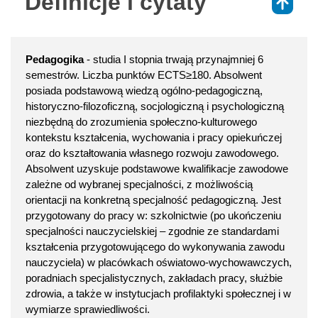
Definicje i cytaty
⇑
Pedagogika
- studia I stopnia trwają przynajmniej 6
semestrów. Liczba punktów ECTS≥180. Absolwent
posiada podstawową wiedzą ogólno-pedagogiczną,
historyczno-filozoficzną, socjologiczną i psychologiczną
niezbędną do zrozumienia społeczno-kulturowego
kontekstu kształcenia, wychowania i pracy opiekuńczej
oraz do kształtowania własnego rozwoju zawodowego.
Absolwent uzyskuje podstawowe kwalifikacje zawodowe
zależne od wybranej specjalności, z możliwością
orientacji na konkretną specjalność pedagogiczną. Jest
przygotowany do pracy w: szkolnictwie (po ukończeniu
specjalności nauczycielskiej – zgodnie ze standardami
kształcenia przygotowującego do wykonywania zawodu
nauczyciela) w placówkach oświatowo-wychowawczych,
poradniach specjalistycznych, zakładach pracy, służbie
zdrowia, a także w instytucjach profilaktyki społecznej i w
wymiarze sprawiedliwości.