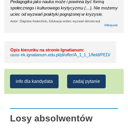
Pedagogika jako nauka może i powinna być formą
społecznego i kulturowego krytycyzmu (…). Nie możemy
uciec od wyzwań praktyki pogrążonej w kryzysie.
Autor: Zbigniew Kwieciński, Edukacja wobec wyzwań demokracji
Wikiquote
Opis kierunku na stronie Ignatianum:
usos-irk.ignatianum.edu.pl/pl/offer/A_1_1_1/field/PED/
info dla kandydata
zadaj pytanie
Losy absolwentów