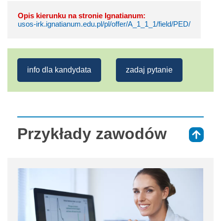
Opis kierunku na stronie Ignatianum:
usos-irk.ignatianum.edu.pl/pl/offer/A_1_1_1/field/PED/
info dla kandydata
zadaj pytanie
Przykłady zawodów
⇑