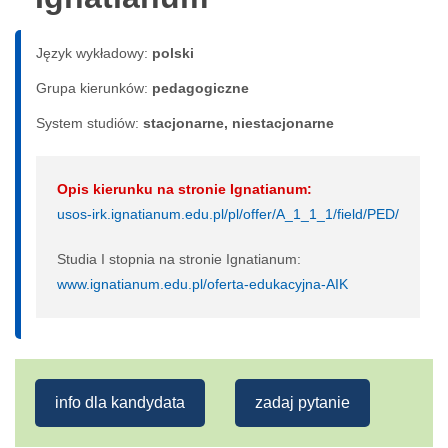
Język wykładowy:
polski
Grupa kierunków:
pedagogiczne
System studiów:
sta­cjo­nar­ne, nie­sta­cjo­nar­ne
Opis kierunku na stronie Ignatianum:
usos-irk.ignatianum.edu.pl/pl/offer/A_1_1_1/field/PED/
Studia I stopnia na stronie Ignatianum:
www.ignatianum.edu.pl/oferta-edukacyjna-AIK
info dla kandydata
zadaj pytanie