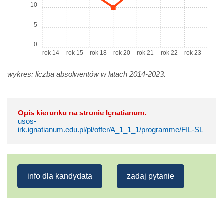
10
5
0
rok 14
rok 15
rok 18
rok 20
rok 21
rok 22
rok 23
wykres: liczba absolwentów w latach 2014-2023.
Opis kierunku na stronie Ignatianum:
usos-
irk.ignatianum.edu.pl/pl/offer/A_1_1_1/programme/FIL-SL
info dla kandydata
zadaj pytanie