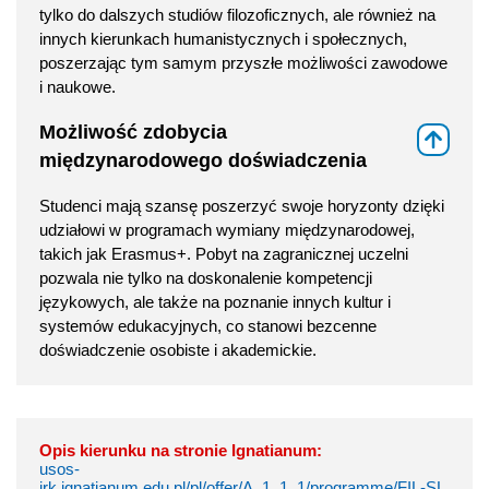
tylko do dalszych studiów filozoficznych, ale również na
innych kierunkach humanistycznych i społecznych,
poszerzając tym samym przyszłe możliwości zawodowe
i naukowe.
Możliwość zdobycia
⇑
międzynarodowego doświadczenia
Studenci mają szansę poszerzyć swoje horyzonty dzięki
udziałowi w programach wymiany międzynarodowej,
takich jak Erasmus+. Pobyt na zagranicznej uczelni
pozwala nie tylko na doskonalenie kompetencji
językowych, ale także na poznanie innych kultur i
systemów edukacyjnych, co stanowi bezcenne
doświadczenie osobiste i akademickie.
Opis kierunku na stronie Ignatianum:
usos-
irk.ignatianum.edu.pl/pl/offer/A_1_1_1/programme/FIL-SL