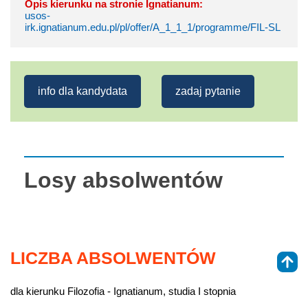
Opis kierunku na stronie Ignatianum:
usos-
irk.ignatianum.edu.pl/pl/offer/A_1_1_1/programme/FIL-SL
info dla kandydata
zadaj pytanie
Losy absolwentów
LICZBA ABSOLWENTÓW
dla kierunku Filozofia - Ignatianum, studia I stopnia