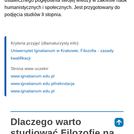
ustawicznego pogłębiania swojej wiedzy w zakresie nauk
humanistycznych i społecznych. Jest przygotowany do
podjęcia studiów II stopnia.
Kryteria przyjęć (dlamaturzysty.info):
Uniwersytet Ignatianum w Krakowie, Filozofia - zasady
kwalifikacji
Strona www uczelni:
www.ignatianum.edu.pl
www.ignatianum.edu.pl/rekrutacja
www.ignatianum.edu.pl
Dlaczego warto
⇑
studiować Filozofię na