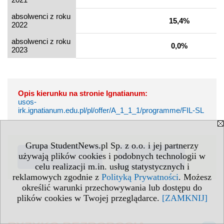
absolwenci z roku
15,4%
2022
absolwenci z roku
0,0%
2023
Opis kierunku na stronie Ignatianum:
usos-
irk.ignatianum.edu.pl/pl/offer/A_1_1_1/programme/FIL-SL
Grupa StudentNews.pl Sp. z o.o. i jej partnerzy
używają plików cookies i podobnych technologii w
info dla kandydata
zadaj pytanie
celu realizacji m.in. usług statystycznych i
reklamowych zgodnie z
Polityką Prywatności
. Możesz
określić warunki przechowywania lub dostępu do
plików cookies w Twojej przeglądarce.
[ZAMKNIJ]