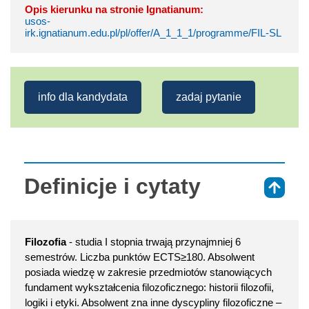
Opis kierunku na stronie Ignatianum:
usos-
irk.ignatianum.edu.pl/pl/offer/A_1_1_1/programme/FIL-SL
info dla kandydata
zadaj pytanie
Definicje i cytaty
⇑
Filozofia
- studia I stopnia trwają przynajmniej 6
semestrów. Liczba punktów ECTS≥180. Absolwent
posiada wiedzę w zakresie przedmiotów stanowiących
fundament wykształcenia filozoficznego: historii filozofii,
logiki i etyki. Absolwent zna inne dyscypliny filozoficzne –