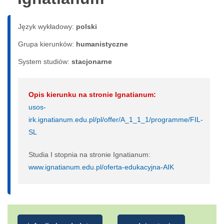
Język wykładowy:
polski
Grupa kierunków:
humanistyczne
System studiów:
sta­cjo­nar­ne
Opis kierunku na stronie Ignatianum:
usos-
irk.ignatianum.edu.pl/pl/offer/A_1_1_1/programme/FIL-
SL
Studia I stopnia na stronie Ignatianum:
www.ignatianum.edu.pl/oferta-edukacyjna-AIK