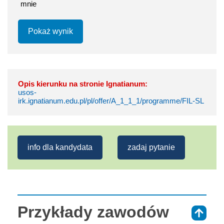
mnie
Pokaż wynik
Opis kierunku na stronie Ignatianum:
usos-
irk.ignatianum.edu.pl/pl/offer/A_1_1_1/programme/FIL-SL
info dla kandydata
zadaj pytanie
Przykłady zawodów
⇑