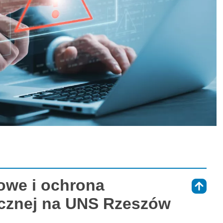
owe i ochrona
⇑
tycznej na UNS Rzeszów