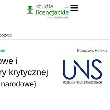
spozycji
wie
Rzeszów, Polska
owe i
ry krytycznej
 narodowe
)