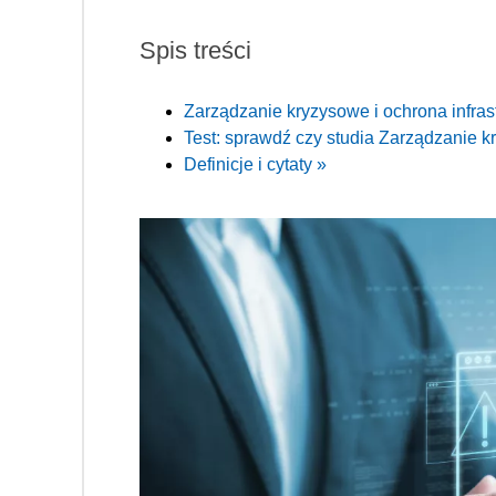
Spis treści
Zarządzanie kryzysowe i ochrona infra
Test: sprawdź czy studia Zarządzanie kr
Definicje i cytaty »