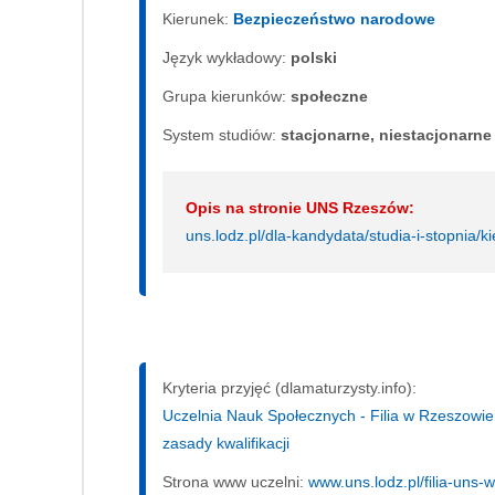
Kierunek:
Bezpieczeństwo narodowe
Język wykładowy:
polski
Grupa kierunków:
społeczne
System studiów:
sta­cjo­nar­ne, nie­sta­cjo­nar­ne
Opis na stronie UNS Rzeszów:
uns.lodz.pl/dla-kandydata/studia-i-stopnia/
Kryteria przyjęć (dlamaturzysty.info):
Uczelnia Nauk Społecznych - Filia w Rzeszowie,
zasady kwalifikacji
Strona www uczelni:
www.uns.lodz.pl/filia-uns-