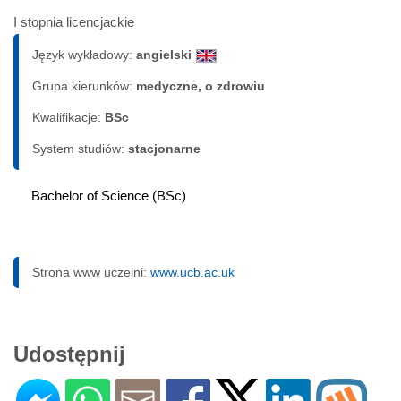
I stopnia licencjackie
Język wykładowy:
angielski
Grupa kierunków:
medyczne, o zdrowiu
Kwalifikacje:
BSc
System studiów:
sta­cjo­nar­ne
Bachelor of Science (BSc)
Strona www uczelni:
www.ucb.ac.uk
Udostępnij