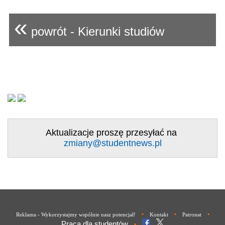
«
powrót - Kierunki studiów
Aktualizacje proszę przesyłać na
zmiany@studentnews.pl
•
•
•
Reklama - Wykorzystajmy wspólnie nasz potencjał!
Kontakt
Patronat
Praca dla studentów
•