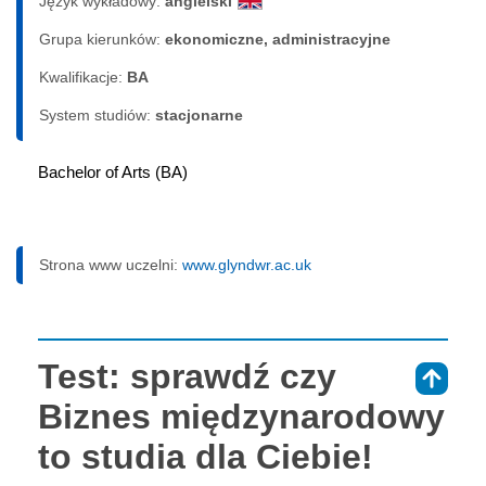
Język wykładowy:
angielski
Grupa kierunków:
ekonomiczne, administracyjne
Kwalifikacje:
BA
System studiów:
sta­cjo­nar­ne
Bachelor of Arts (BA)
Strona www uczelni:
www.glyndwr.ac.uk
Test: sprawdź czy
⇑
Biznes międzynarodowy
to studia dla Ciebie!