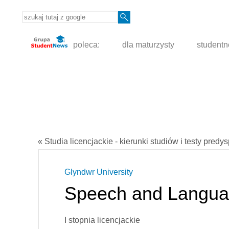
poleca:
dla maturzysty
student
« Studia licencjackie - kierunki studiów i testy predy
Glyndwr University
Speech and Langua
I stopnia licencjackie