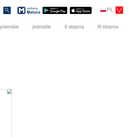
PL
ynierskie
jednolite
II stopnia
III stopnia