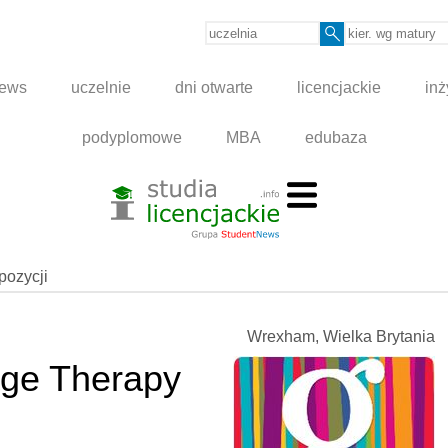
news
uczelnie
dni otwarte
licencjackie
inż
podyplomowe
MBA
edubaza
spozycji
Wrexham, Wielka Brytania
ge Therapy