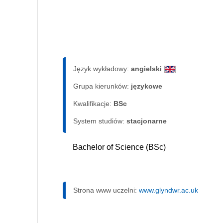
Język wykładowy:
angielski
Grupa kierunków:
językowe
Kwalifikacje:
BSc
System studiów:
sta­cjo­nar­ne
Bachelor of Science (BSc)
Strona www uczelni:
www.glyndwr.ac.uk