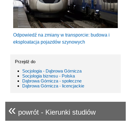
Odpowiedź na zmiany w transporcie: budowa i
eksploatacja pojazdów szynowych
Przejdź do
Socjologia - Dąbrowa Górnicza
Socjologia biznesu - Polska
Dąbrowa Górnicza - społeczne
Dąbrowa Górnicza - licencjackie
«
powrót - Kierunki studiów