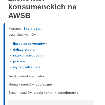
konsumenckich na
AWSB
Kierunek:
Socjologia
Losy absolwentów:
liczba absolwentów »
dalsze studia »
ryzyko bezrobocia »
praca »
wynagrodzenie »
Język wykładowy:
polski
Grupa kierunków:
społeczne
System studiów:
sta­cjo­nar­ne, nie­sta­cjo­nar­ne