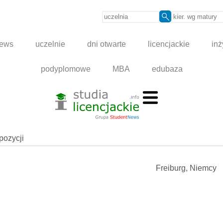
news
uczelnie
dni otwarte
licencjackie
inż
podyplomowe
MBA
edubaza
spozycji
Freiburg, Niemcy