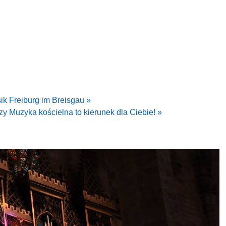
ik Freiburg im Breisgau »
zy Muzyka kościelna to kierunek dla Ciebie! »