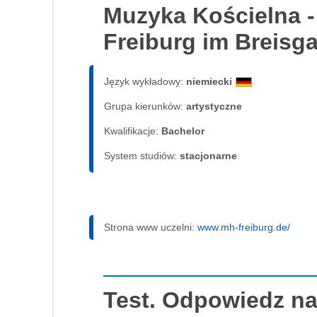
Muzyka Kościelna -
Freiburg im Breisg
Język wykładowy:
niemiecki
Grupa kierunków:
artystyczne
Kwalifikacje:
Bachelor
System studiów:
sta­cjo­nar­ne
Strona www uczelni:
www.mh-freiburg.de/
Test. Odpowiedz na