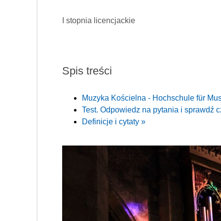
I stopnia licencjackie
Spis treści
Muzyka Kościelna - Hochschule für Mus
Test. Odpowiedz na pytania i sprawdź c
Definicje i cytaty »