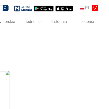
PL
ynierskie
jednolite
II stopnia
III stopnia