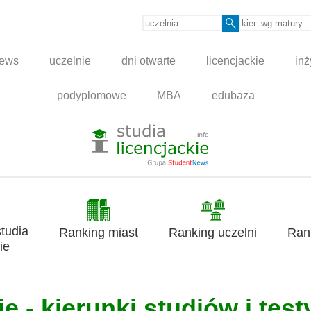
news
uczelnie
dni otwarte
licencjackie
inż
podyplomowe
MBA
edubaza
tudia
Ranking miast
Ranking uczelni
Ran
ie
e - kierunki studiów i test