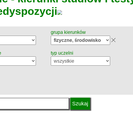
edyspozycji
grupa kierunków
e
typ uczelni