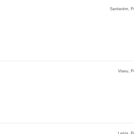
Santarém, Po
Viseu, P
Leiria, P