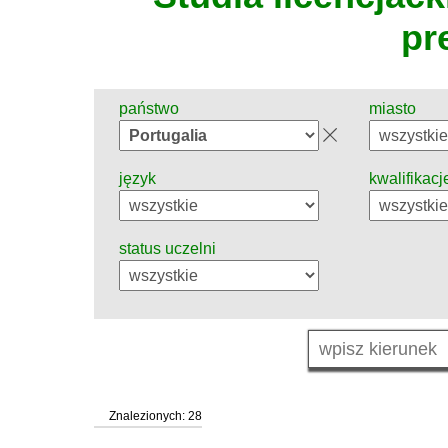
pr
państwo
miasto
język
kwalifikacj
status uczelni
Znalezionych: 28