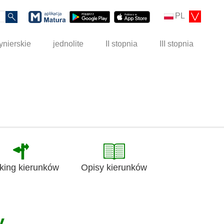
PL
ynierskie
jednolite
II stopnia
III stopnia
king kierunków
Opisy kierunków
y