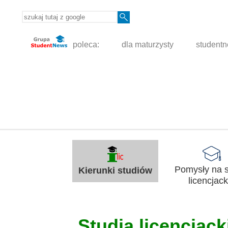
poleca:
dla maturzysty
student
Pomysły na s
Kierunki studiów
licencjack
Studia licencjacki