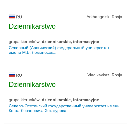
Arkhangelsk, Rosja
RU
Dziennikarstwo
grupa kierunków:
dziennikarskie, informacyjne
Северный (Арктический) федеральный университет
имени М.В. Ломоносова
Vladikavkaz, Rosja
RU
Dziennikarstwo
grupa kierunków:
dziennikarskie, informacyjne
Северо-Осетинский государственный университет имени
Коста Левановича Хетагурова