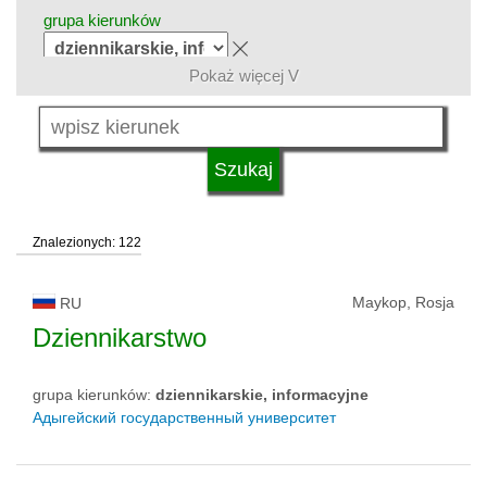
grupa kierunków
Pokaż więcej V
język
typ uczelni
Znalezionych: 122
status uczelni
Maykop, Rosja
RU
Dziennikarstwo
grupa kierunków:
dziennikarskie, informacyjne
Адыгейский государственный университет