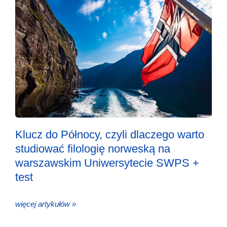
Klucz do Północy, czyli dlaczego warto
studiować filologię norweską na
warszawskim Uniwersytecie SWPS +
test
więcej artykułów »