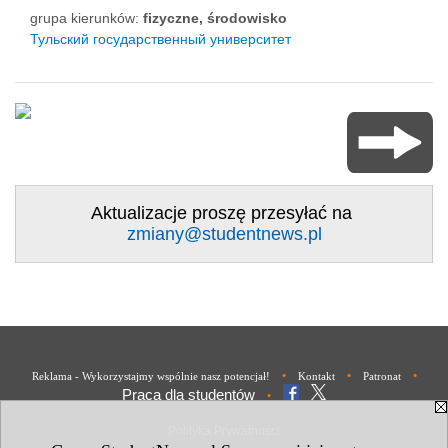
grupa kierunków:
fizyczne, środowisko
Тульский государственный университет
Aktualizacje proszę przesyłać na
zmiany@studentnews.pl
•
•
•
Reklama - Wykorzystajmy wspólnie nasz potencjał!
Kontakt
Patronat
Praca dla studentów
•
Polityka Prywatności