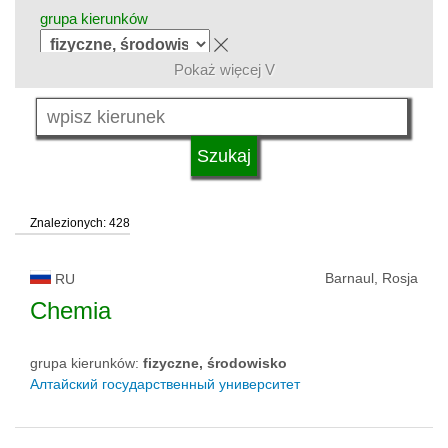
grupa kierunków
Pokaż więcej V
język
typ uczelni
Znalezionych: 428
status uczelni
Barnaul, Rosja
RU
Chemia
grupa kierunków:
fizyczne, środowisko
Алтайский государственный университет