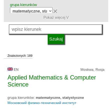
grupa kierunków
Pokaż więcej V
język
typ uczelni
Znalezionych: 189
status uczelni
EN
Moskwa, Rosja
Applied Mathematics & Computer
Science
grupa kierunków:
matematyczne, statystyczne
Московский физико-технический институт