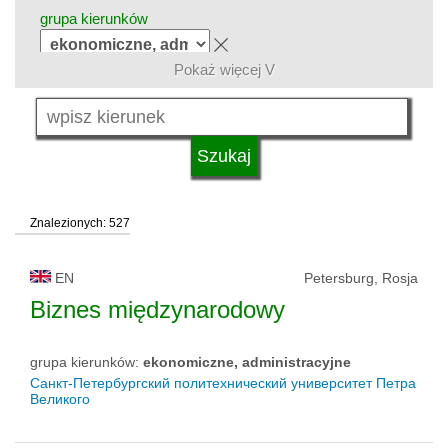
grupa kierunków
Pokaż więcej V
język
typ uczelni
Znalezionych: 527
status uczelni
EN
Petersburg, Rosja
Biznes międzynarodowy
grupa kierunków:
ekonomiczne, administracyjne
Санкт-Петербургский политехнический университет Петра
Великого