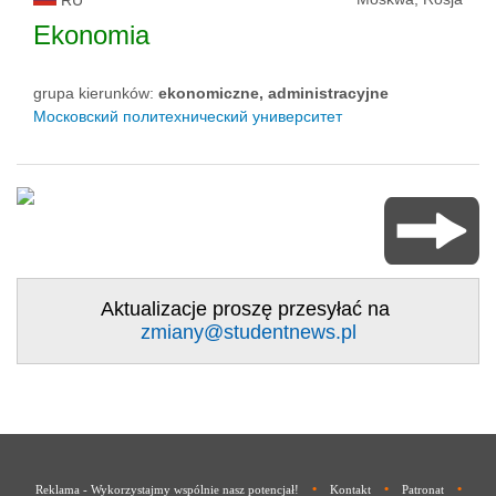
RU
Ekonomia
grupa kierunków:
ekonomiczne, administracyjne
Московский политехнический университет
Aktualizacje proszę przesyłać na
zmiany@studentnews.pl
•
•
•
Reklama - Wykorzystajmy wspólnie nasz potencjał!
Kontakt
Patronat