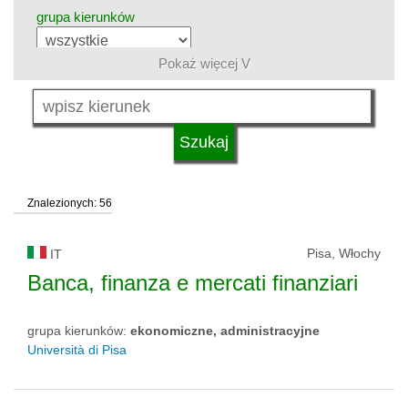
grupa kierunków
Pokaż więcej V
język
typ uczelni
Znalezionych: 56
status uczelni
Pisa, Włochy
IT
Banca, finanza e mercati finanziari
grupa kierunków:
ekonomiczne, administracyjne
Università di Pisa