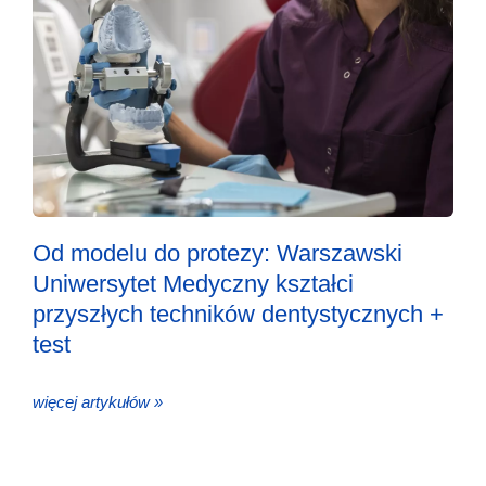
Od modelu do protezy: Warszawski
Uniwersytet Medyczny kształci
przyszłych techników dentystycznych +
test
więcej artykułów »