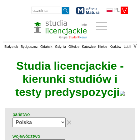
PL
V
Białystok
Bydgoszcz
Gdańsk
Gdynia
Gliwice
Katowice
Kielce
Kraków
Lublin
Łó
Studia licencjackie -
kierunki studiów i
testy predyspozycji
państwo
województwo