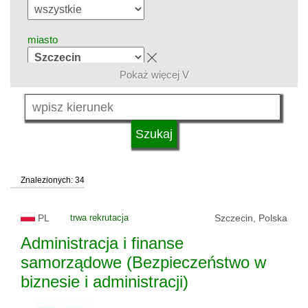
miasto
Pokaż więcej V
grupa kierunków
język
Znalezionych: 34
system studiów
PL
trwa rekrutacja
Szczecin, Polska
typ uczelni
Administracja i finanse
samorządowe (Bezpieczeństwo w
biznesie i administracji)
status uczelni