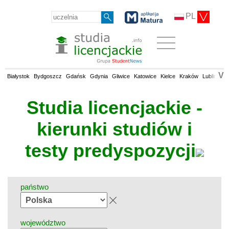
PL
V
Białystok
Bydgoszcz
Gdańsk
Gdynia
Gliwice
Katowice
Kielce
Kraków
Lublin
Łó
Studia licencjackie -
kierunki studiów i
testy predyspozycji
państwo
województwo