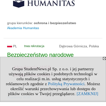
grupa kierunków:
ochrona i bezpieczeństwo
Akademia Humanitas
PL
trwa rekrutacja
Dąbrowa Górnicza, Polska
Bezpieczeństwo narodowe
Grupa StudentNews.pl Sp. z o.o. i jej partnerzy
używają plików cookies i podobnych technologii w
celu realizacji m.in. usług statystycznych i
reklamowych zgodnie z
Polityką Prywatności
. Możesz
określić warunki przechowywania lub dostępu do
grupa kierunków:
ochrona i bezpieczeństwo
plików cookies w Twojej przeglądarce.
[ZAMKNIJ]
Akademia WSB