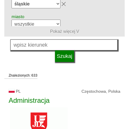
miasto
Pokaż więcej V
grupa kierunków
język
Znalezionych: 633
system studiów
PL
Częstochowa, Polska
typ uczelni
Administracja
status uczelni