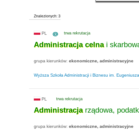
Znalezionych: 3
PL
trwa rekrutacja
Administracja
celna
i skarbowa
grupa kierunków:
ekonomiczne, administracyjne
Wyższa Szkoła Administracji i Biznesu im. Eugenius
PL
trwa rekrutacja
Administracja
rządowa, podat
grupa kierunków:
ekonomiczne, administracyjne