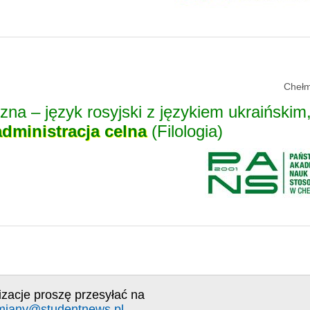
Chełm
czna – język rosyjski z językiem ukraińskim
administracja
celna
(Filologia)
izacje proszę przesyłać na
miany@studentnews.pl