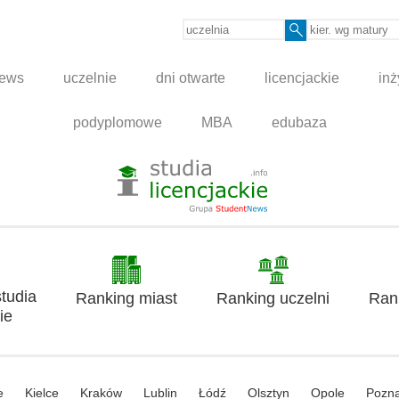
news
uczelnie
dni otwarte
licencjackie
inż
podyplomowe
MBA
edubaza
tudia
Ranking miast
Ranking uczelni
Ran
ie
e
Kielce
Kraków
Lublin
Łódź
Olsztyn
Opole
Pozn