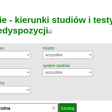
e - kierunki studiów i test
edyspozycji
two
miasto
system studiów
lni