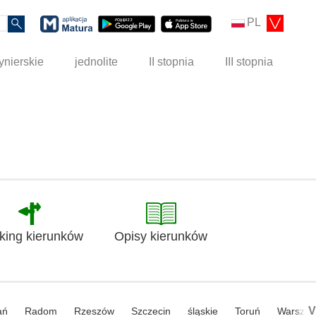
PL
ynierskie
jednolite
II stopnia
III stopnia
king kierunków
Opisy kierunków
V
ań
Radom
Rzeszów
Szczecin
śląskie
Toruń
Warsza