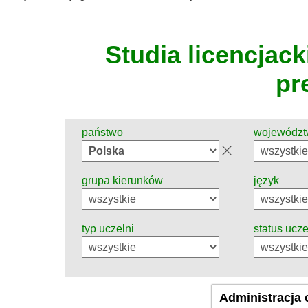
Studia licencjacki
pr
państwo
wojewódz
grupa kierunków
język
typ uczelni
status ucze